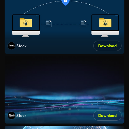
iStock
Download
iStock
Download