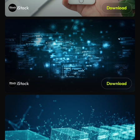
iStock
Download
iStock
Download