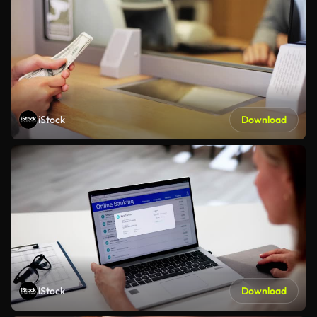
iStock
Download
iStock
Download