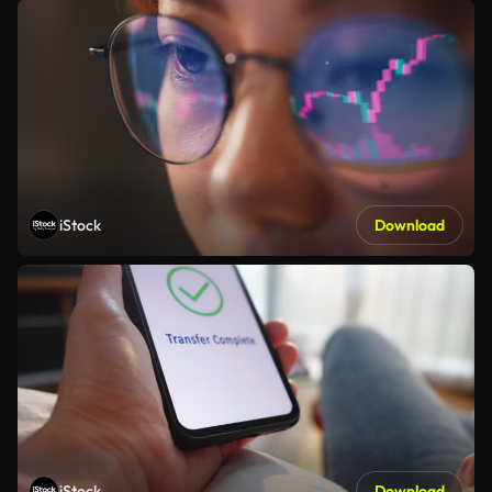
iStock
Download
iStock
Download