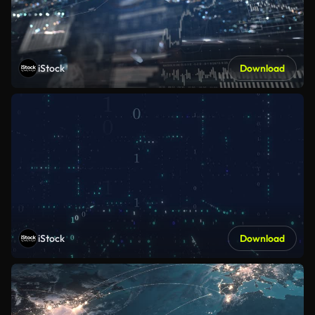
iStock
Download
iStock
Download