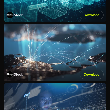
iStock
Download
iStock
Download