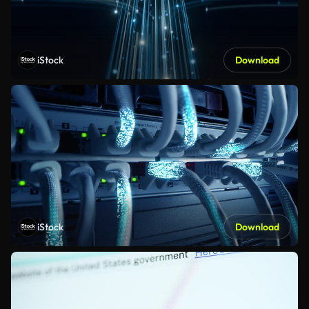
iStock
Download
iStock
Download