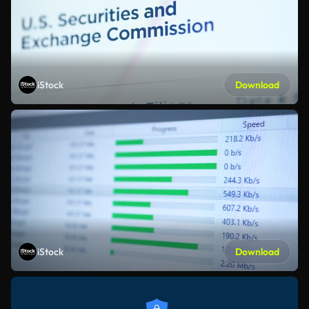
iStock
Download
iStock
Download