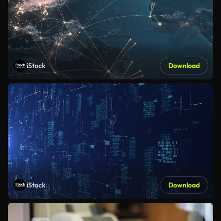
iStock
Download
iStock
Download