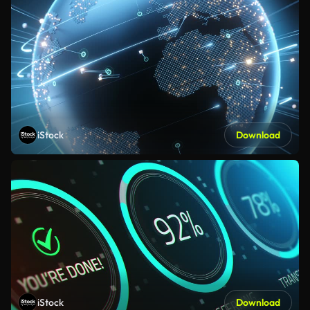
iStock
Download
iStock
Download