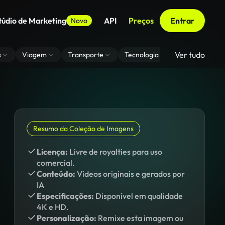
túdio de Marketing
API
Preços
Entrar
Novo
Ver tudo
s
Viagem
Transporte
Tecnologia
Zoom De Fundo
Resumo da Coleção de Imagens
Licença:
Livre de royalties para uso
comercial.
Conteúdo:
Vídeos originais e gerados por
IA
Especificações:
Disponível em qualidade
4K e HD.
Personalização:
Remixe esta imagem ou