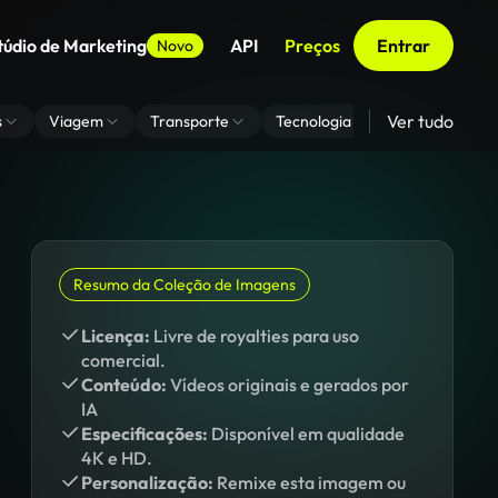
túdio de Marketing
API
Preços
Entrar
Novo
Ver tudo
s
Viagem
Transporte
Tecnologia
Zoom De Fundo
Resumo da Coleção de Imagens
Licença:
Livre de royalties para uso
comercial.
Conteúdo:
Vídeos originais e gerados por
IA
Especificações:
Disponível em qualidade
4K e HD.
Personalização:
Remixe esta imagem ou