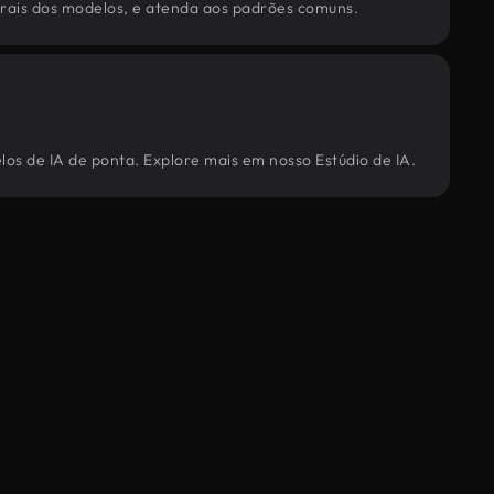
torais dos modelos, e atenda aos padrões comuns.
los de IA de ponta. Explore mais em nosso Estúdio de IA.