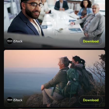
iStock
Download
iStock
Download