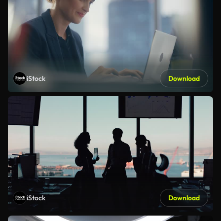
iStock
Download
iStock
Download