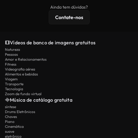
imagens exclusivas, resolução 4K e proteções de
Ainda tem dúvidas?
licenciamento estendidas.
Contate-nos
Vídeos de banco de imagens gratuitos
Natureza
Pessoas
Amor e Relacionamentos
Fitness
Videografia aérea
Alimentos e bebidas
Viagem
Transporte
Tecnologia
Zoom de fundo virtual
Música de catálogo gratuita
síntese
Drums Eletrônicos
Chaves
Piano
Cinemática
suave
eletrônico