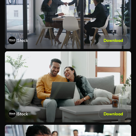
iStock
Download
iStock
Download