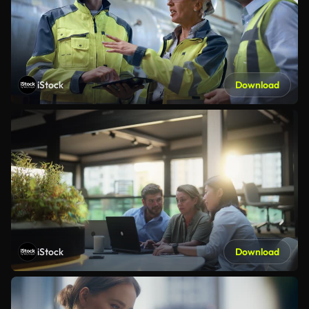
iStock
Download
iStock
Download