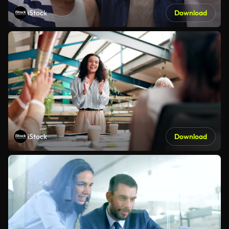
iStock
Download
iStock
Download