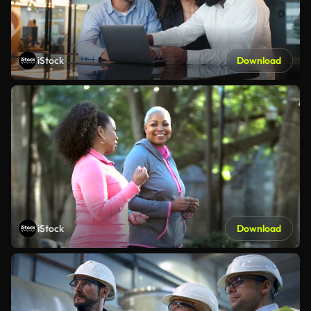
iStock
Download
iStock
Download