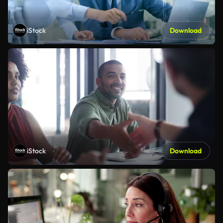
iStock
Download
iStock
Download