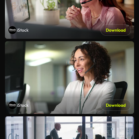
iStock
Download
iStock
Download