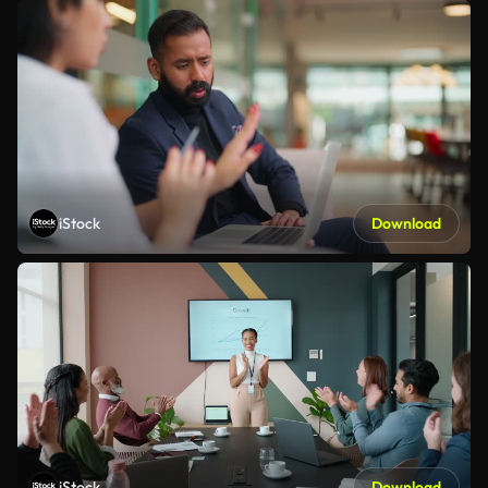
iStock
Download
iStock
Download