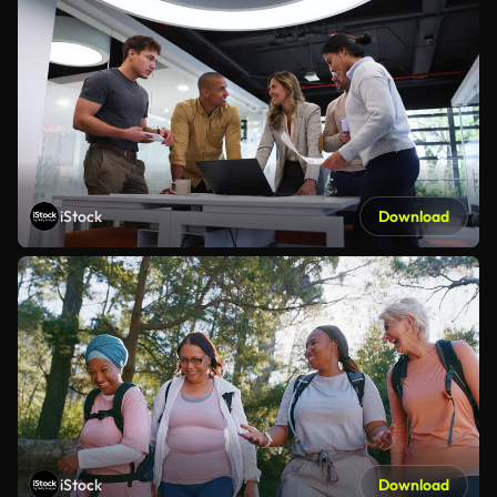
iStock
Download
iStock
Download