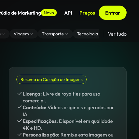
túdio de Marketing
API
Preços
Entrar
Novo
Ver tudo
s
Viagem
Transporte
Tecnologia
Zoom De Fundo
Resumo da Coleção de Imagens
Licença:
Livre de royalties para uso
comercial.
Conteúdo:
Vídeos originais e gerados por
IA
Especificações:
Disponível em qualidade
4K e HD.
Personalização:
Remixe esta imagem ou