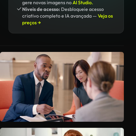
gere novas imagens no
AI Studio.
Níveis de acesso:
Desbloqueie acesso
criativo completo e IA avançada —
Veja os
preços →