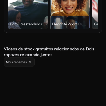
Família estendida reunindo-se para a reunião
Elegante Zoom Out Montagem de mulher mestiça sorridente tornando-se parte de grupo multi-étnico de pessoas com gênero diverso, etnia olhando para a câmera. Coleção de retratos felizes em colagem editada
Vídeos de stock gratuitos relacionados de Dois
rapazes relaxando juntos
Mais recentes