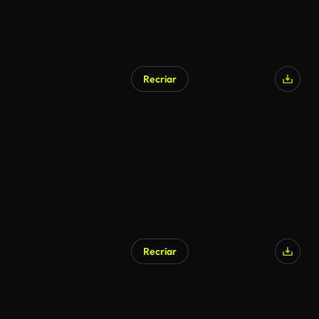
Recriar
Recriar