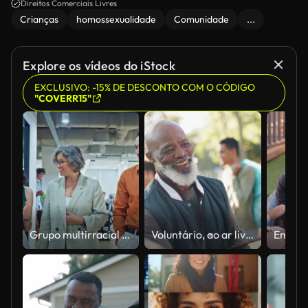
Direitos Comerciais Livres
Crianças
homossexualidade
Comunidade
...
Explore os vídeos do iStock
EXCLUSIVO: -15% DE DESCONTO COM O CÓDIGO
"COVERR15"
Grupo multirracial de profissionais andando e trabalhando juntos estratégia de discussão de negócios enquanto segura tablet digital no escritório moderno. Negócios e finanças sustentáveis.
Voluntário, ao ar livre e líder de equipe com aperto de mão, boas-vindas e grupo com dia da terra, sol e cooperação. Pessoas, ONG ou natureza com ambiente, alterações climáticas ou ecologia com saudação ou olá