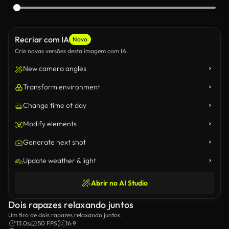
Recriar com IA
Novo
Crie novas versões desta imagem com IA.
New camera angles
Transform environment
Change time of day
Modify elements
Generate next shot
Update weather & light
Abrir no AI Studio
Dois rapazes relaxando juntos
Um tiro de dois rapazes relaxando juntos.
13.0s
50 FPS
16:9