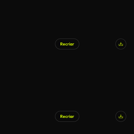
Recriar
Recriar