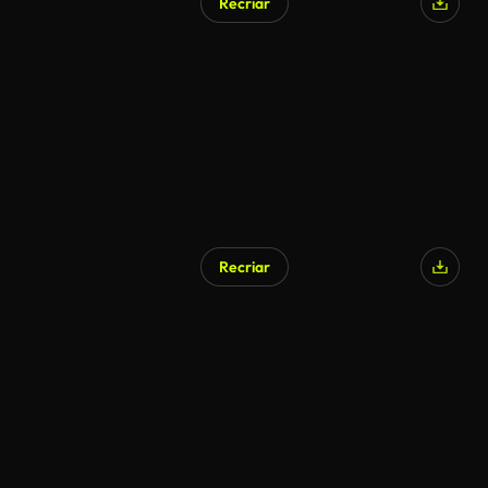
Recriar
Recriar