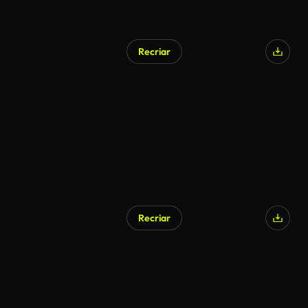
Recriar
Recriar