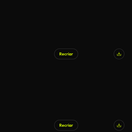
Recriar
Recriar