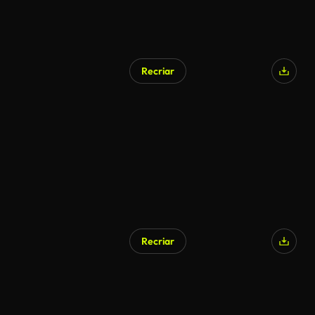
Recriar
Recriar