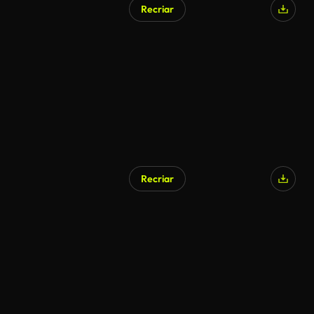
Recriar
Recriar