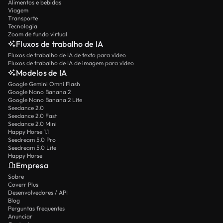
Alimentos e bebidas
Viagem
Transporte
Tecnologia
Zoom de fundo virtual
Fluxos de trabalho de IA
Fluxos de trabalho de IA de texto para vídeo
Fluxos de trabalho de IA de imagem para vídeo
Modelos de IA
Google Gemini Omni Flash
Google Nano Banana 2
Google Nano Banana 2 Lite
Seedance 2.0
Seedance 2.0 Fast
Seedance 2.0 Mini
Happy Horse 1.1
Seedream 5.0 Pro
Seedream 5.0 Lite
Happy Horse
Empresa
Sobre
Coverr Plus
Desenvolvedores / API
Blog
Perguntas frequentes
Anunciar