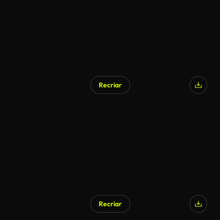
Recriar
Recriar