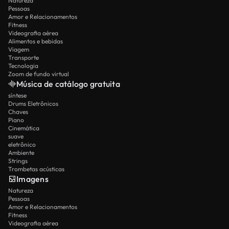
Natureza
Pessoas
Amor e Relacionamentos
Fitness
Videografia aérea
Alimentos e bebidas
Viagem
Transporte
Tecnologia
Zoom de fundo virtual
Música de catálogo gratuita
síntese
Drums Eletrônicos
Chaves
Piano
Cinemática
suave
eletrônico
Ambiente
Strings
Trombetas acústicas
Imagens
Natureza
Pessoas
Amor e Relacionamentos
Fitness
Videografia aérea