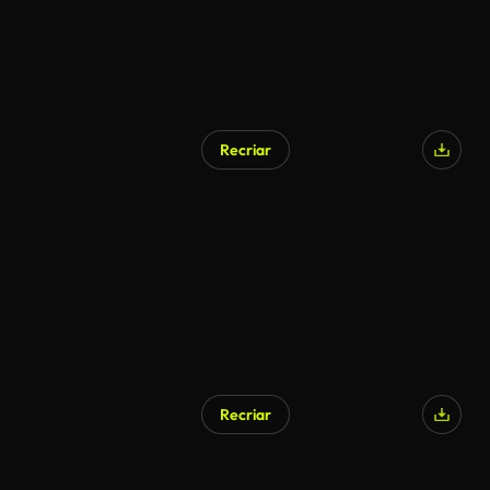
Recriar
Recriar