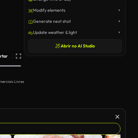
Modify elements
Generate next shot
Update weather & light
Abrir no AI Studio
rtar
merciais Livres