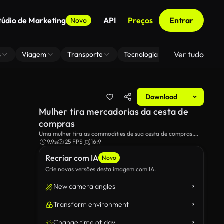
túdio de Marketing
API
Preços
Entrar
Novo
Ver tudo
s
Viagem
Transporte
Tecnologia
Zoom De Fundo
Download
Mulher tira mercadorias da cesta de
compras
Uma mulher tira as commodities de sua cesta de compras,
preparando-se para fazer uma compra. A cena destaca as
9.9s
25 FPS
16:9
rotinas de compras diárias, com produtos frescos e outros
Recriar com IA
itens essenciais. Ideal para temas de compras de
Novo
commodities, vida diária e vida saudável.
Crie novas versões desta imagem com IA.
New camera angles
Transform environment
Change time of day