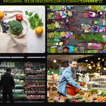
EXCLUSIVO: -15% DE DESCONTO COM O CÓDIGO
"COVERR15"