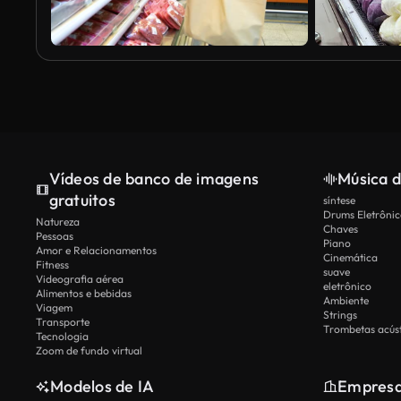
Vídeos de banco de imagens
Música d
gratuitos
síntese
Drums Eletrônic
Natureza
Chaves
Pessoas
Piano
Amor e Relacionamentos
Cinemática
Fitness
suave
Videografia aérea
eletrônico
Alimentos e bebidas
Ambiente
Viagem
Strings
Transporte
Trombetas acúst
Tecnologia
Zoom de fundo virtual
Modelos de IA
Empres