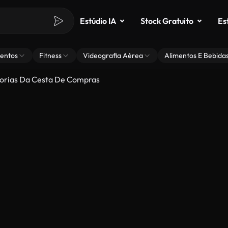
Estúdio IA
Stock Gratuito
Es
entos
Fitness
Videografia Aérea
Alimentos E Bebida
dorias Da Cesta De Compras