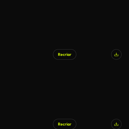
Recriar
Gerado por IA
Recriar