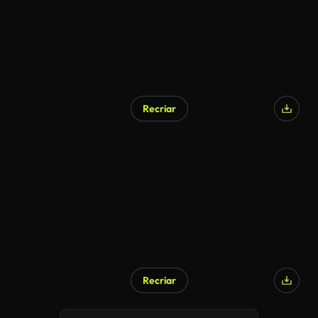
Recriar
Gerado por IA
Recriar