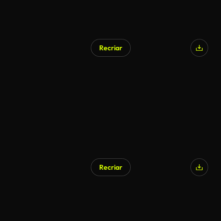
Recriar
Recriar