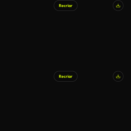
Recriar
Recriar
Gerado por IA