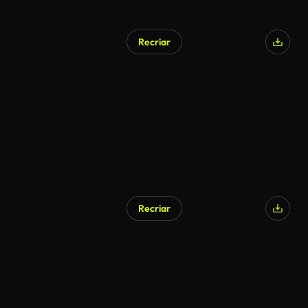
Recriar
Recriar