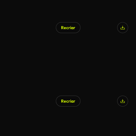
Recriar
Recriar