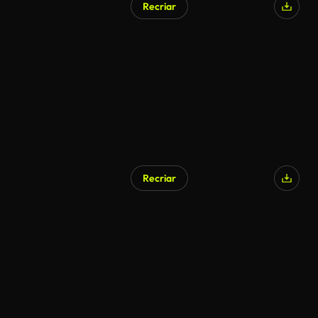
Recriar
Recriar
Gerado por IA