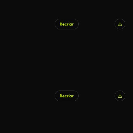
Recriar
Gerado por IA
Recriar