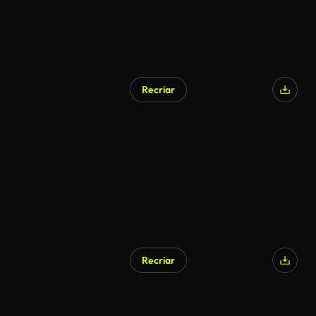
Recriar
Recriar
Gerado por IA