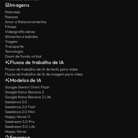
Imagens
Natureza
Pessoas
Amor e Relacionamentos
Fitness
Videografia aérea
Alimentos e bebidas
Viagem
Transporte
Tecnologia
Zoom de fundo virtual
Fluxos de trabalho de IA
Fluxos de trabalho de IA de texto para vídeo
Fluxos de trabalho de IA de imagem para vídeo
Modelos de IA
Google Gemini Omni Flash
Google Nano Banana 2
Google Nano Banana 2 Lite
Seedance 2.0
Seedance 2.0 Fast
Seedance 2.0 Mini
Happy Horse 1.1
Seedream 5.0 Pro
Seedream 5.0 Lite
Happy Horse
Empresa