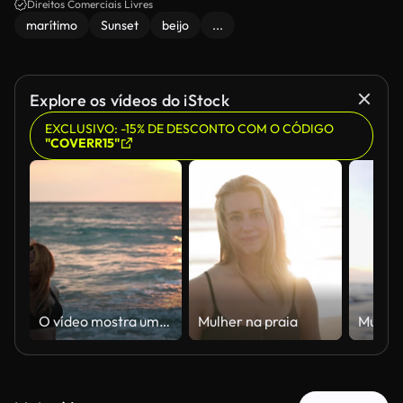
Direitos Comerciais Livres
marítimo
Sunset
beijo
...
Explore os vídeos do iStock
EXCLUSIVO: -15% DE DESCONTO COM O CÓDIGO
"COVERR15"
O vídeo mostra uma jovem feliz à beira do mar enquanto barcos de pesca passam à noite.
Mulher na praia