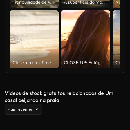
Tranquilidade de Vela: Uma Mão Acaricia a Superfície da Água do Mar de um Barco ao Pôr do Sol
A superfície do mar brilhava de faíscas.
Close-up em câmera lenta da borda da onda do mar em uma praia de areia. Fundo tropical calmo do espaço da cópia
CLOSE-UP: Fotógrafo feminino irreconhecível Olha para o pôr do sol sobre o oceano.
Vídeos de stock gratuitos relacionados de Um
casal beijando na praia
Mais recentes