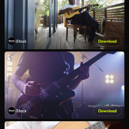
iStock
Download
iStock
Download