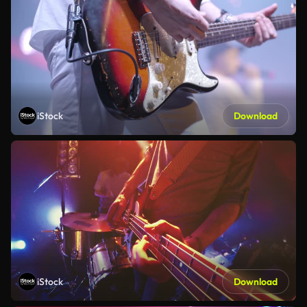
iStock
Download
iStock
Download