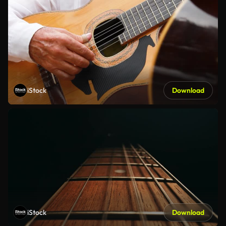
iStock
Download
iStock
Download