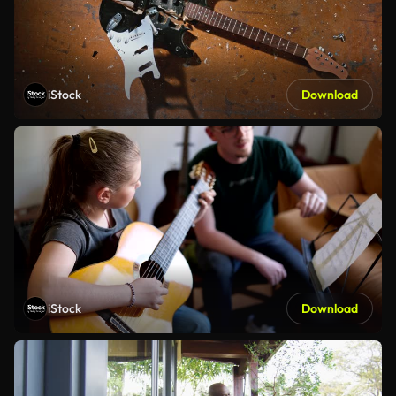
iStock
Download
iStock
Download