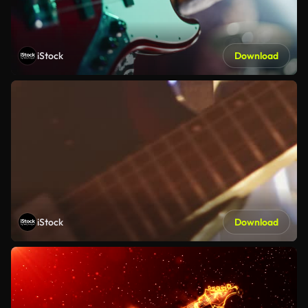
iStock
Download
iStock
Download