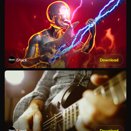
iStock
Download
iStock
Download