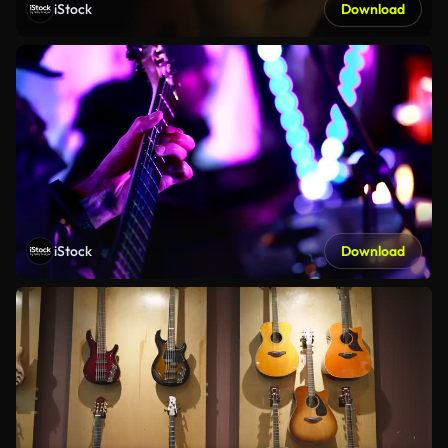
iStock
Download
iStock
Download