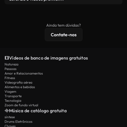
produto final esteja de acordo com nossa licença e
Os vídeos isentos de royalties incluem direitos
não seja redistribuído como conteúdo bruto de
comerciais, enquanto o conteúdo premium inclui
banco de imagens.
imagens exclusivas, resolução 4K e proteções de
Ainda tem dúvidas?
licenciamento estendidas.
Contate-nos
Vídeos de banco de imagens gratuitos
Natureza
Pessoas
Amor e Relacionamentos
Fitness
Videografia aérea
Alimentos e bebidas
Viagem
Transporte
Tecnologia
Zoom de fundo virtual
Música de catálogo gratuita
síntese
Drums Eletrônicos
Chaves