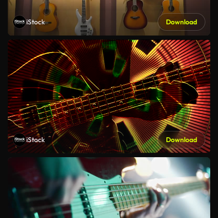
iStock
Download
iStock
Download