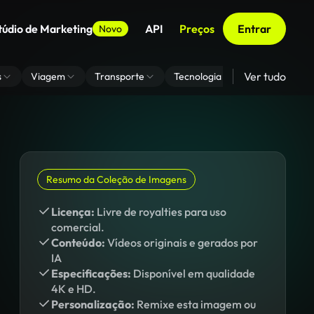
túdio de Marketing
API
Preços
Entrar
Novo
Ver tudo
s
Viagem
Transporte
Tecnologia
Zoom De Fundo
Resumo da Coleção de Imagens
Licença:
Livre de royalties para uso
comercial.
Conteúdo:
Vídeos originais e gerados por
IA
Especificações:
Disponível em qualidade
4K e HD.
Personalização:
Remixe esta imagem ou