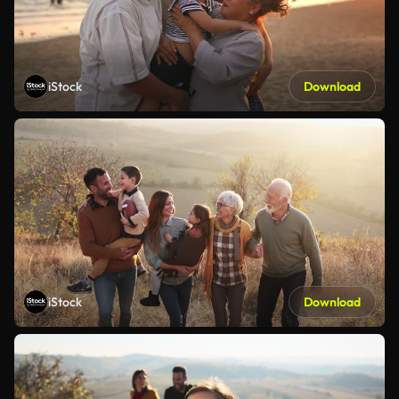
iStock
Download
iStock
Download