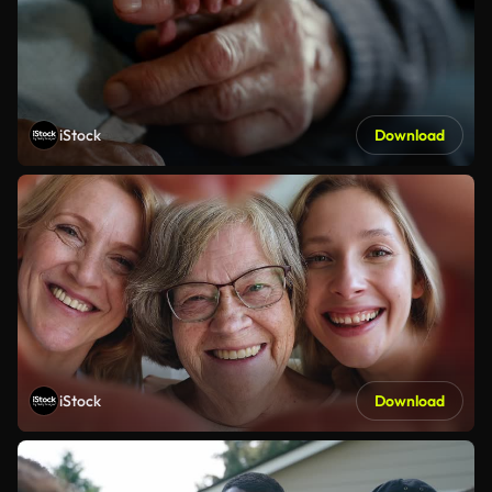
iStock
Download
iStock
Download