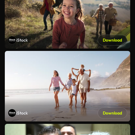
iStock
Download
iStock
Download