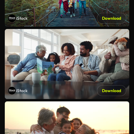
iStock
Download
iStock
Download