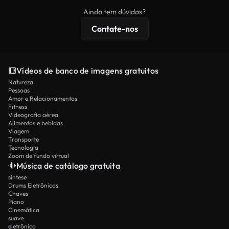
imagens exclusivas, resolução 4K e proteções de
Ainda tem dúvidas?
licenciamento estendidas.
Contate-nos
Vídeos de banco de imagens gratuitos
Natureza
Pessoas
Amor e Relacionamentos
Fitness
Videografia aérea
Alimentos e bebidas
Viagem
Transporte
Tecnologia
Zoom de fundo virtual
Música de catálogo gratuita
síntese
Drums Eletrônicos
Chaves
Piano
Cinemática
suave
eletrônico