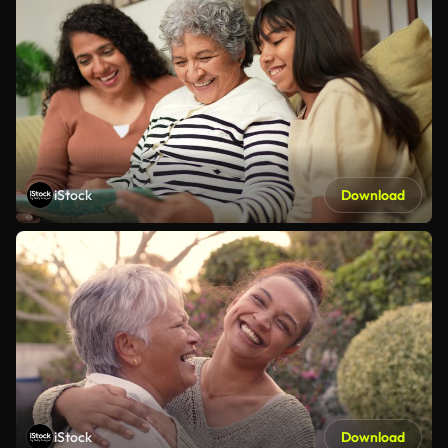
iStock
Download
iStock
Download