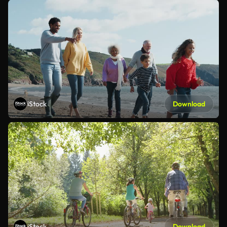
iStock
Download
iStock
Download