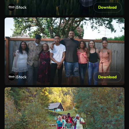
iStock
Download
iStock
Download