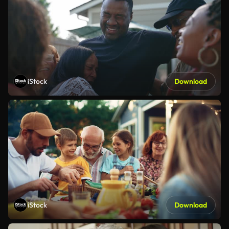
iStock
Download
iStock
Download