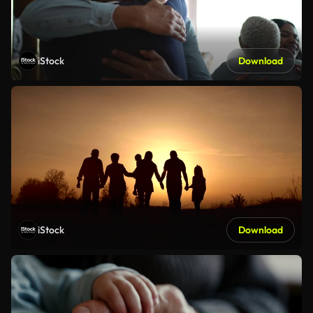
iStock
Download
iStock
Download