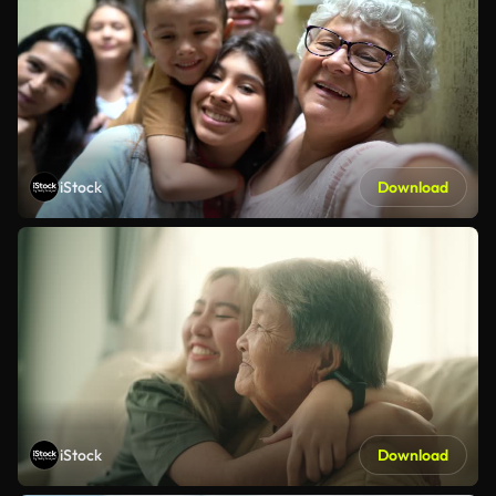
iStock
Download
iStock
Download