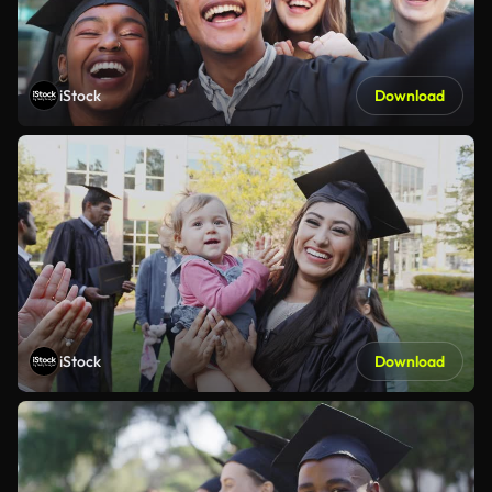
iStock
Download
iStock
Download