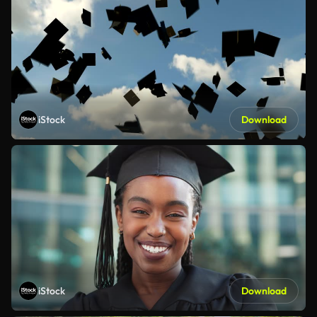
iStock
Download
iStock
Download