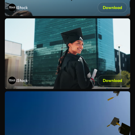
iStock
Download
iStock
Download