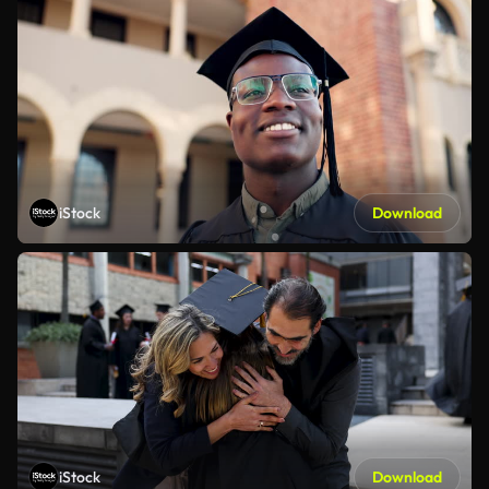
iStock
Download
iStock
Download