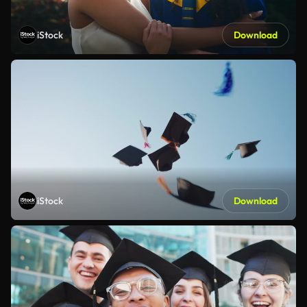
iStock
Download
iStock
Download