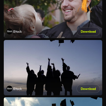
iStock
Download
iStock
Download