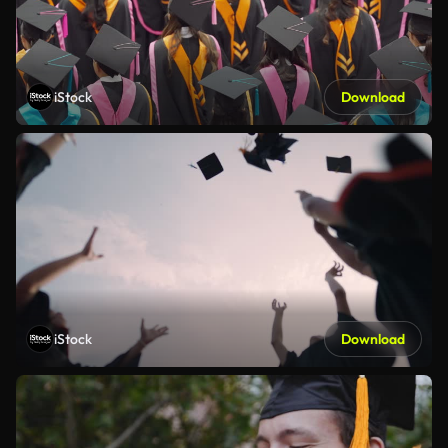
iStock
Download
iStock
Download