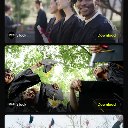
iStock
Download
iStock
Download