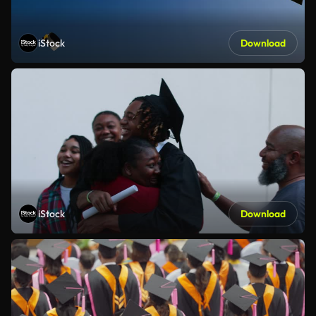
iStock
Download
iStock
Download