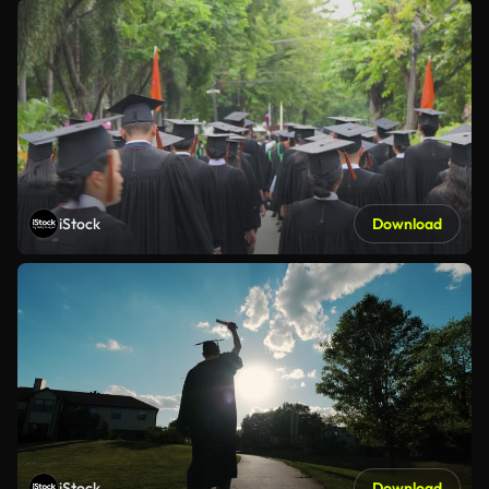
iStock
Download
iStock
Download