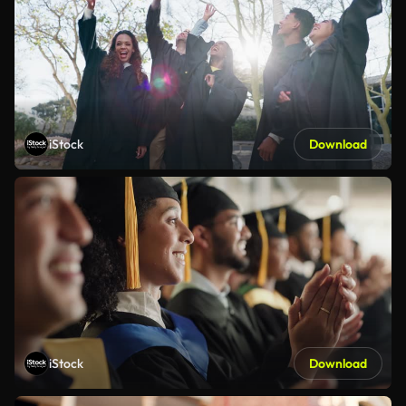
iStock
Download
iStock
Download