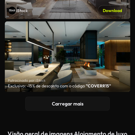
iStock
Download
Patrocinado por iStock
Exclusivo: -15% de desconto com o código
"COVERR15"
Carregar mais
Visão geral de imagens Alojamento de luxo