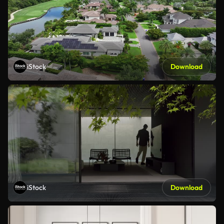
iStock
Download
iStock
Download