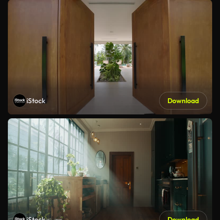
iStock
Download
iStock
Download