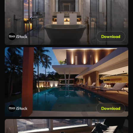
iStock
Download
iStock
Download