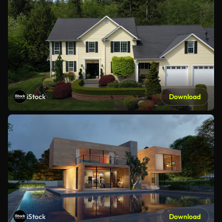
iStock
Download
iStock
Download