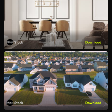
iStock
Download
iStock
Download