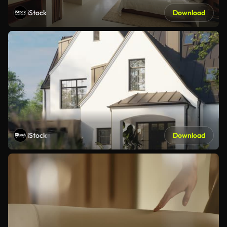
iStock
Download
iStock
Download