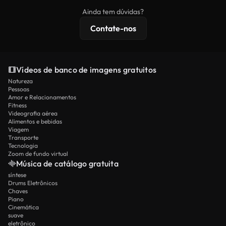
imagens exclusivas, resolução 4K e proteções de
Ainda tem dúvidas?
licenciamento estendidas.
Contate-nos
Vídeos de banco de imagens gratuitos
Natureza
Pessoas
Amor e Relacionamentos
Fitness
Videografia aérea
Alimentos e bebidas
Viagem
Transporte
Tecnologia
Zoom de fundo virtual
Música de catálogo gratuita
síntese
Drums Eletrônicos
Chaves
Piano
Cinemática
suave
eletrônico