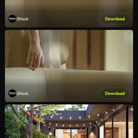
iStock
Download
iStock
Download