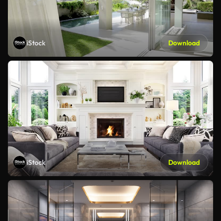
iStock
Download
iStock
Download