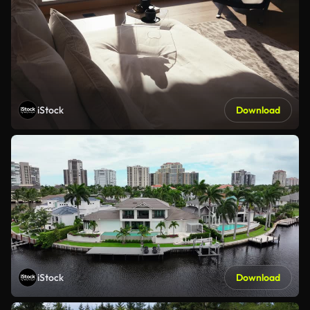
iStock
Download
iStock
Download