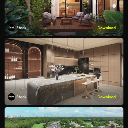
iStock
Download
iStock
Download