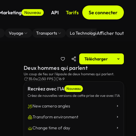
 Marketing
API
Tarifs
Se connecter
Nouveau
Afficher tout
Voyage
Transports
La Technologie
Zoom En Arri
Télécharger
Deux hommes qui parlent
Un coup de feu sur l'épaule de deux hommes qui parlent.
35.0s
50 FPS
16:9
Recréez avec l’IA
Nouveau
Créez de nouvelles versions de cette prise de vue avec l’IA
New camera angles
Transform environment
Change time of day