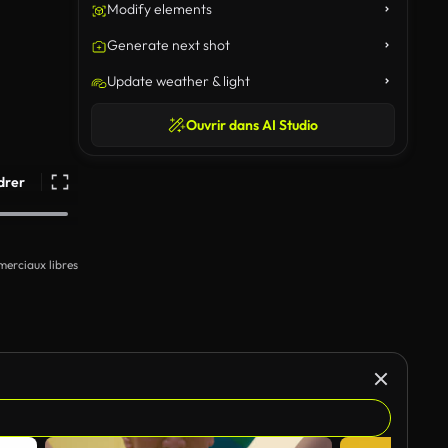
Modify elements
Generate next shot
Update weather & light
Ouvrir dans AI Studio
drer
erciaux libres