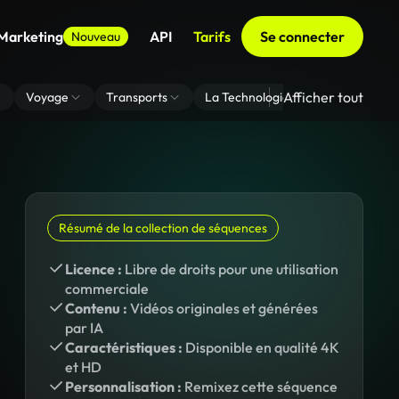
 Marketing
API
Tarifs
Se connecter
Nouveau
Afficher tout
Voyage
Transports
La Technologie
Zoom En Arri
Résumé de la collection de séquences
Licence :
Libre de droits pour une utilisation
commerciale
Contenu :
Vidéos originales et générées
par IA
Caractéristiques :
Disponible en qualité 4K
et HD
Personnalisation :
Remixez cette séquence