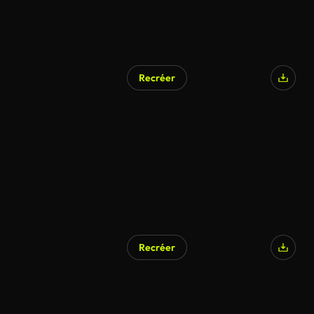
Recréer
Recréer