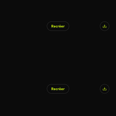
Recréer
Recréer