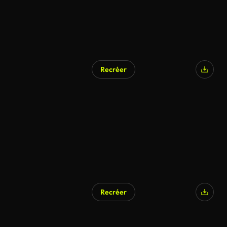
Recréer
Recréer