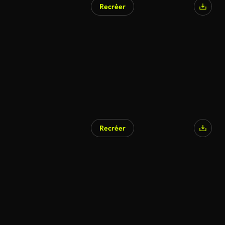
Recréer
Recréer