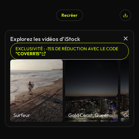
Recréer
Explorez les vidéos d’iStock
EXCLUSIVITÉ : -15% DE RÉDUCTION AVEC LE CODE
"COVERR15"
Surfeur
Gold Coast, Queensland, Australie, 9 septembre 2025 : Images aériennes 4K par drone de la ligne d’horizon de la ville de Surfers Paradise la nuit avec des gratte-ciel illuminés, des lumières, des vagues de l’océan et un style de vie côtier vibrant