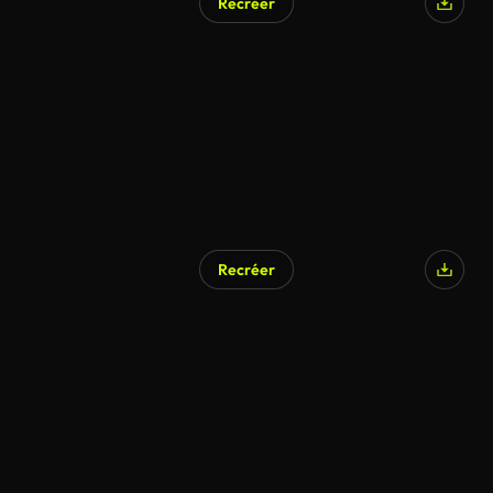
Recréer
Recréer