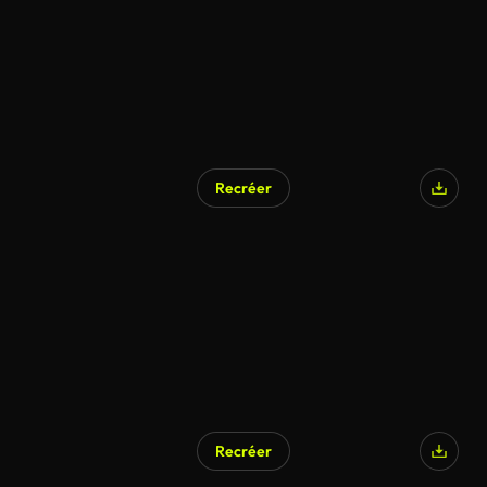
Recréer
Recréer