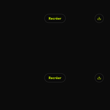
Recréer
Recréer