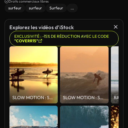
Droits commerciaux libres
surfeur
surfeur
Surfeur
...
Explorez les vidéos d’iStock
EXCLUSIVITÉ : -15% DE RÉDUCTION AVEC LE CODE
"COVERR15"
SLOW MOTION : Surf méconnaissable personnes jouissant surf de soirée d’été dans l’océan
SLOW MOTION : Surfeur chevauche une grosse vague et s’écrase dans l’océan un soir d’été.