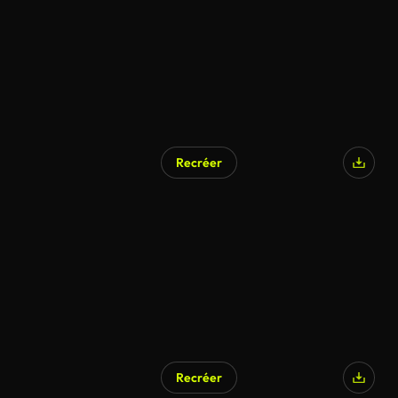
Recréer
Recréer