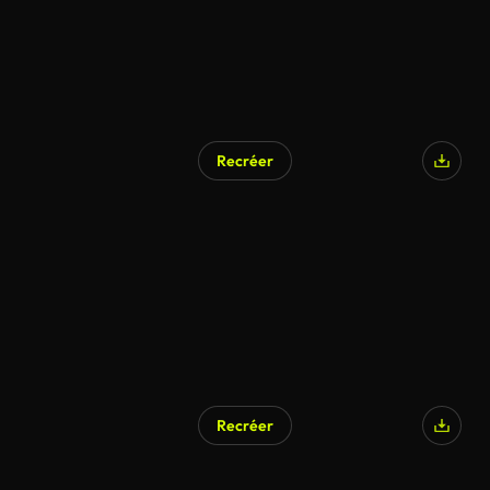
Recréer
Recréer