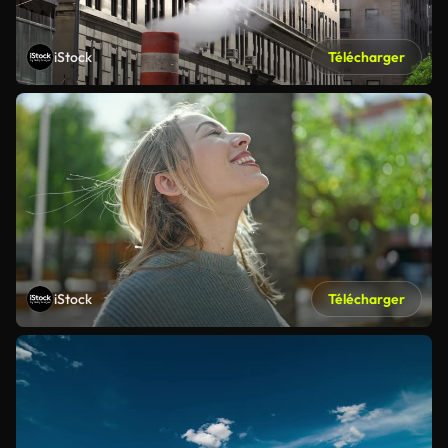
iStock
Télécharger
iStock
Télécharger