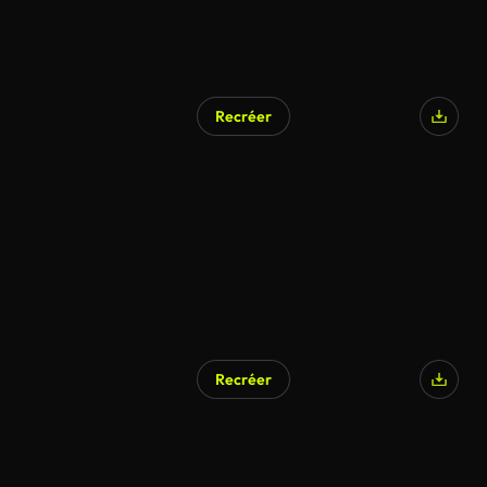
Recréer
Recréer