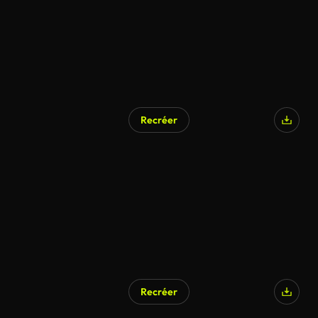
Recréer
Recréer