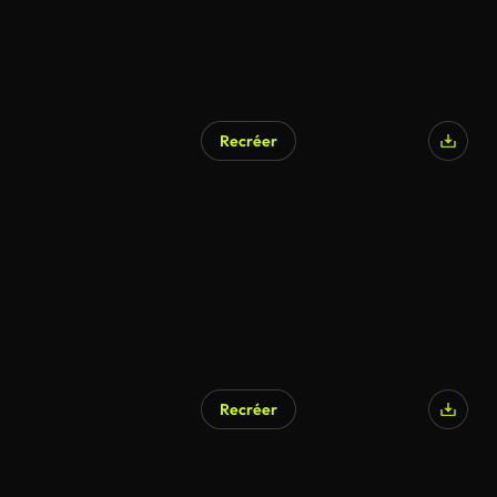
Recréer
Recréer