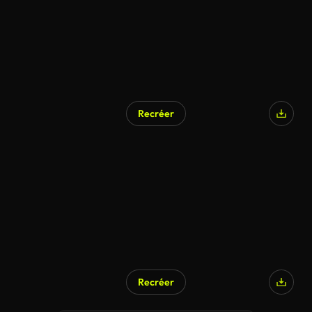
Recréer
Recréer