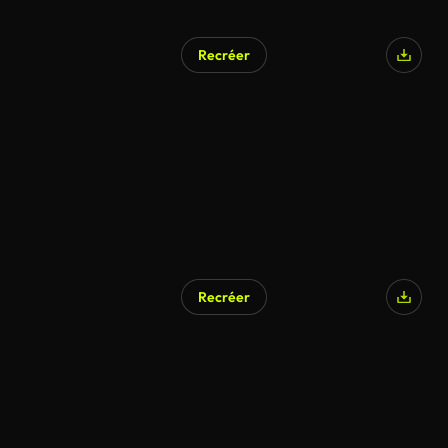
Recréer
Recréer