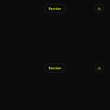
Recréer
Recréer