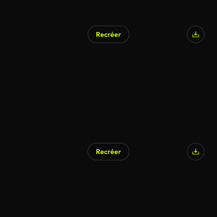
Recréer
Recréer