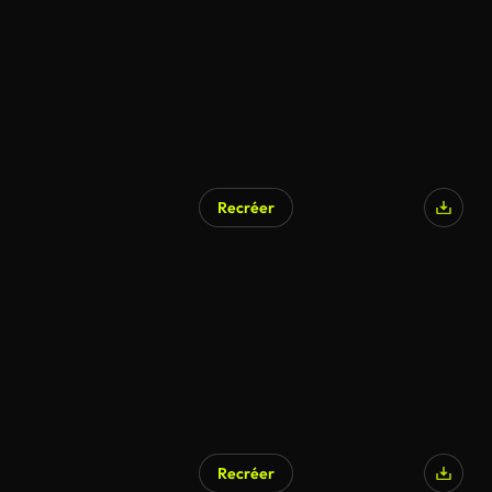
Recréer
Recréer