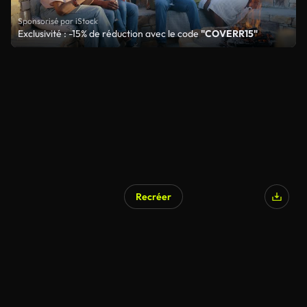
Sponsorisé par iStock
Exclusivité : -15% de réduction avec le code
"COVERR15"
Recréer