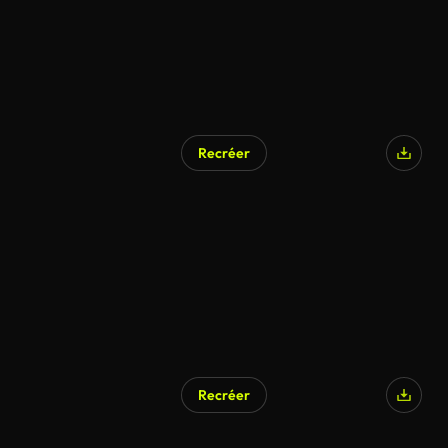
Recréer
Recréer