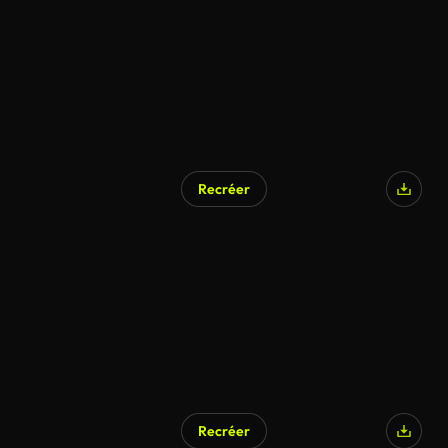
Recréer
Recréer