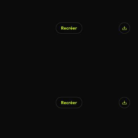
Recréer
Recréer