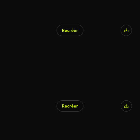
Recréer
Recréer