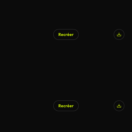
Recréer
Recréer