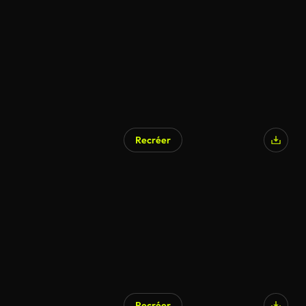
Recréer
Recréer