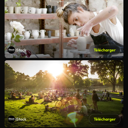
iStock
Télécharger
iStock
Télécharger