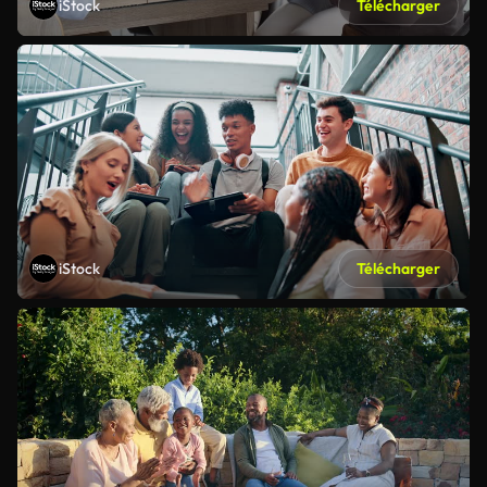
iStock
Télécharger
iStock
Télécharger