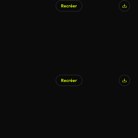
Recréer
Recréer