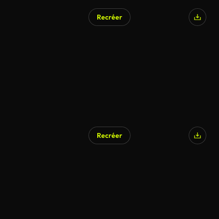
Recréer
Recréer