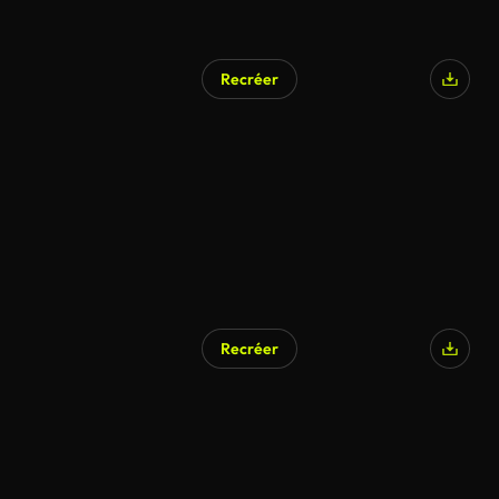
Recréer
Recréer