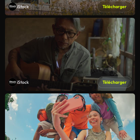
iStock
Télécharger
iStock
Télécharger