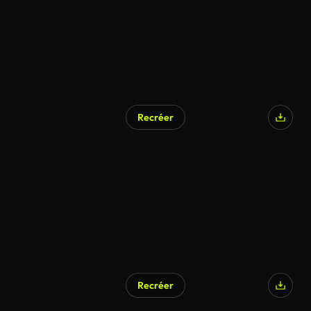
Recréer
Recréer