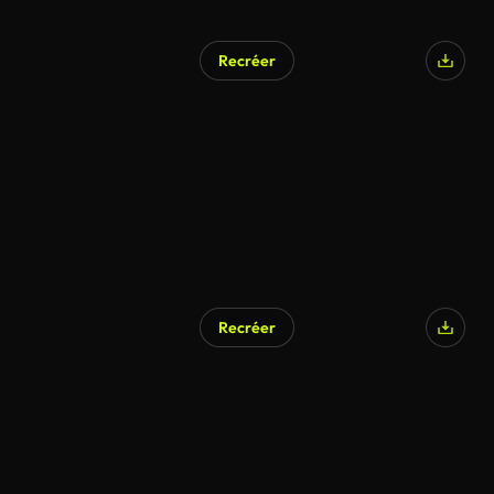
Recréer
Recréer