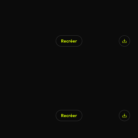
Recréer
Recréer