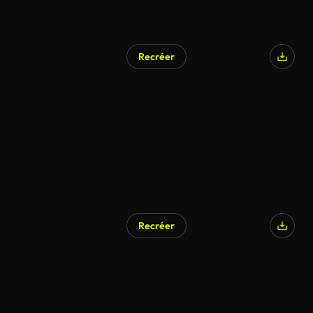
Recréer
Recréer