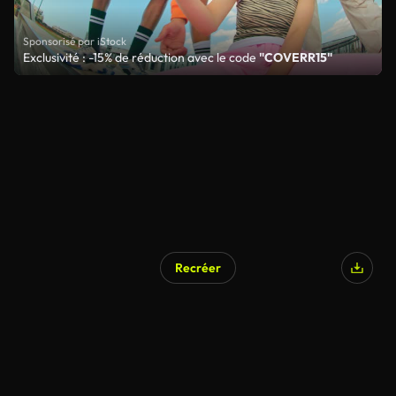
Sponsorisé par iStock
Exclusivité : -15% de réduction avec le code
"COVERR15"
Recréer