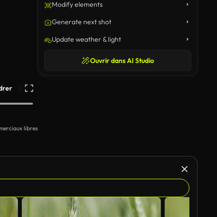
Modify elements
Generate next shot
Update weather & light
Ouvrir dans AI Studio
drer
erciaux libres