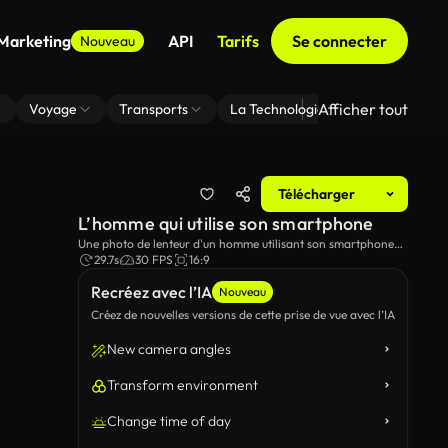
 Marketing
API
Tarifs
Se connecter
Nouveau
Afficher tout
Voyage
Transports
La Technologie
Zoom En Arri
Télécharger
L’homme qui utilise son smartphone
Une photo de lenteur d'un homme utilisant son smartphone
sur un banc dans le parc.
29.7s
30 FPS
16:9
Recréez avec l’IA
Nouveau
Créez de nouvelles versions de cette prise de vue avec l’IA
New camera angles
Transform environment
Change time of day