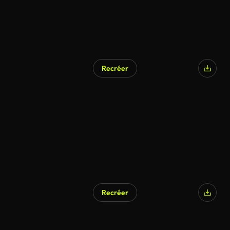
Recréer
Recréer