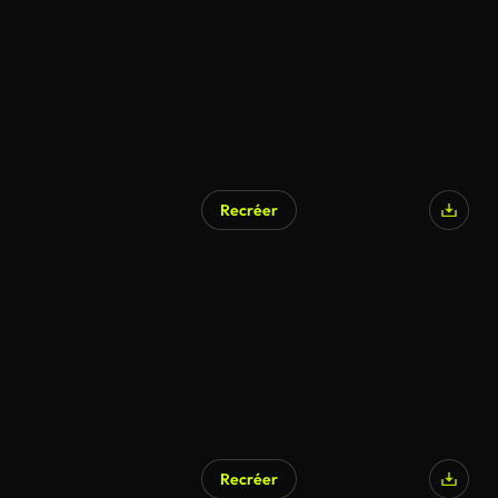
Recréer
Recréer