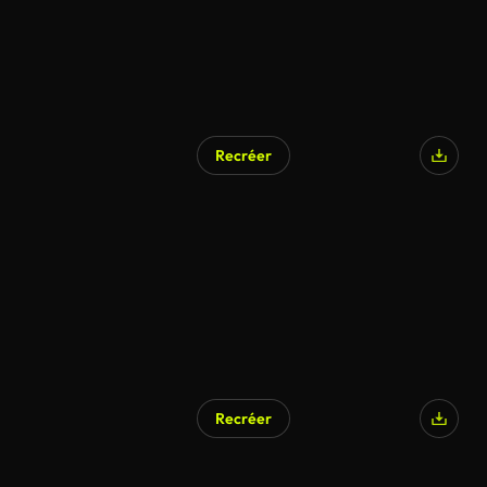
Recréer
Recréer