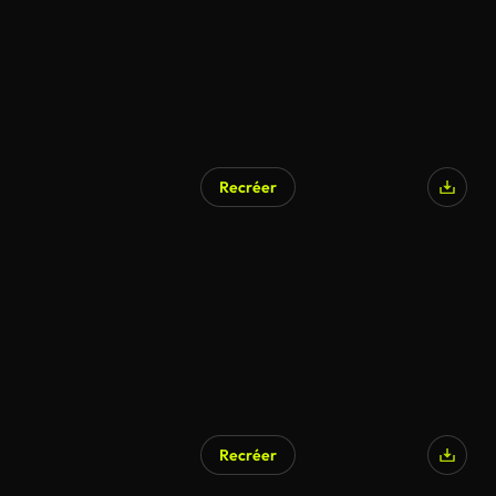
Recréer
Recréer