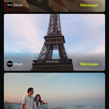
iStock
Télécharger
iStock
Télécharger