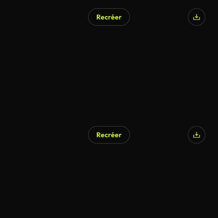
Recréer
Recréer