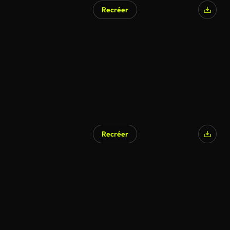
Recréer
Recréer