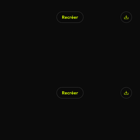
Recréer
Recréer