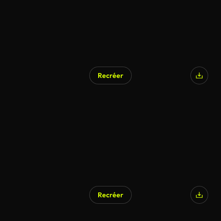
Recréer
Recréer