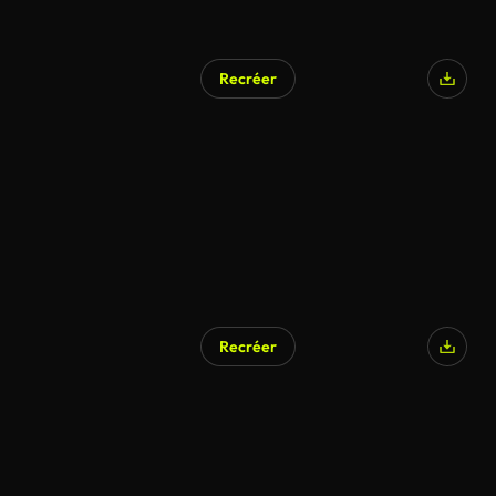
Recréer
Recréer