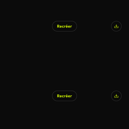
Recréer
Recréer