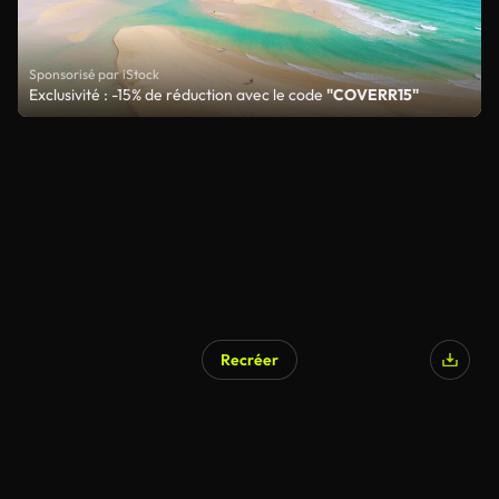
Sponsorisé par iStock
Exclusivité : -15% de réduction avec le code
"COVERR15"
Recréer