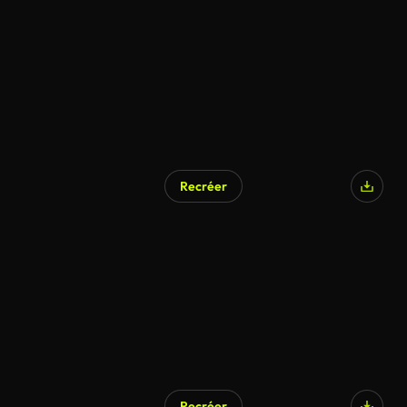
Recréer
Recréer