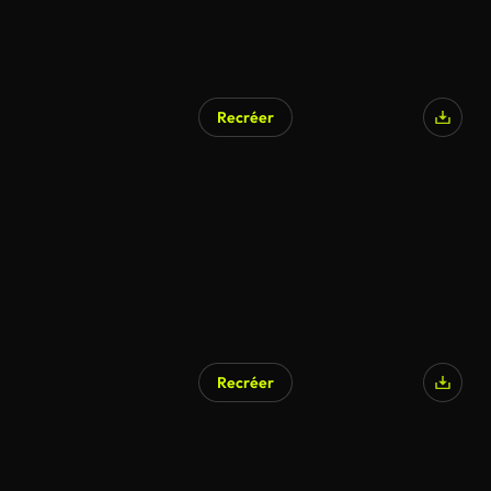
Recréer
Recréer