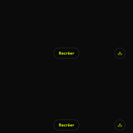
Recréer
Recréer