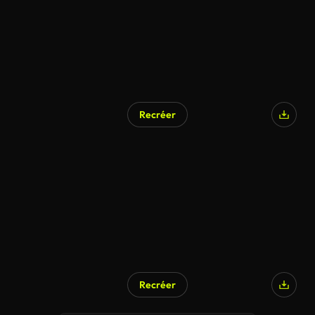
Recréer
Recréer