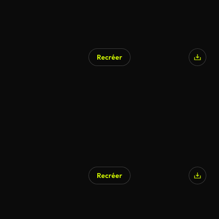
Recréer
Recréer