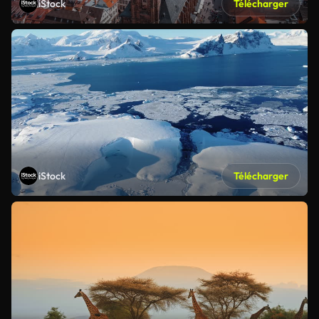
iStock
Télécharger
iStock
Télécharger