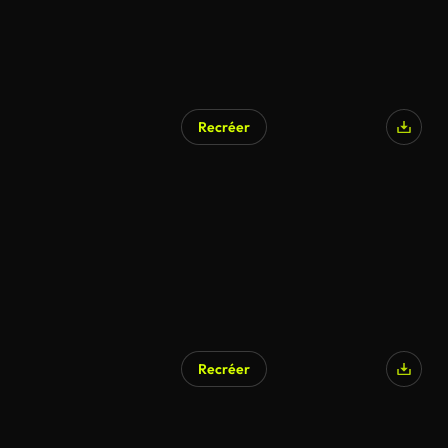
Recréer
Recréer