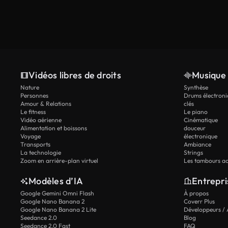
Vidéos libres de droits
Musique 
Nature
Synthèse
Personnes
Drums électroni
Amour & Relations
clés
Le fitness
Le piano
Vidéo aérienne
Cinématique
Alimentation et boissons
douceur
Voyage
électronique
Transports
Ambiance
La technologie
Strings
Zoom en arrière-plan virtuel
Les tambours ac
Modèles d’IA
Entrepri
Google Gemini Omni Flash
À propos
Google Nano Banana 2
Coverr Plus
Google Nano Banana 2 Lite
Développeurs / 
Seedance 2.0
Blog
Seedance 2.0 Fast
FAQ