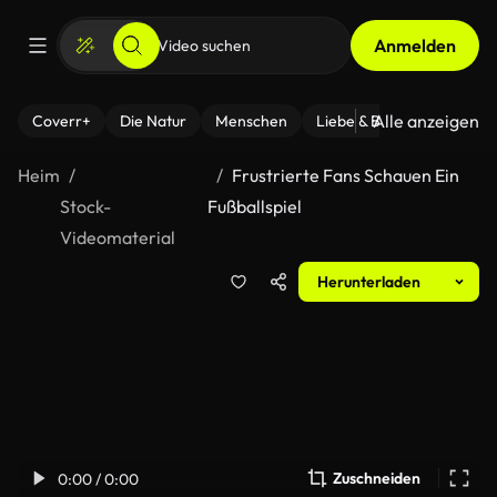
Anmelden
Alle anzeigen
Coverr+
Die Natur
Menschen
Liebe & Beziehungen
F
Heim
Frustrierte Fans Schauen Ein
Stock-
Fußballspiel
Videomaterial
Herunterladen
Zuschneiden
0:00 / 0:00