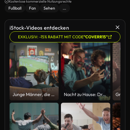
Kostenlose kommerzielle Nutzungsrechte
Fußball
Fan
Sehen
...
iStock-Videos entdecken
EXKLUSIV: -15% RABATT MIT CODE
"COVERR15"
Junge Männer, die Fußballspiele im Fernsehen schauen und zu Hause jubeln
Nacht zu Hause: Drei Fußball-Fans sitzen auf einer Couch Watch Game auf TV, verwenden Smartphone App zu Online-Wette, feiern Sieg, wenn Sportteam gewinnt. Freunde jubeln Essen Snacks, sehen Fußball spielen.