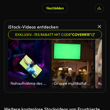
Nachbilden
iStock-Videos entdecken
EXKLUSIV: -15% RABATT MIT CODE
"COVERR15"
Nahaufnahme des Smartphone-Bildschirms mit einer Live-Übertragung der Fußballmeisterschaft. Gruppe von Menschen, die das Mobiltelefon benutzen, einem Sport-Internetstream folgen und ihre Fußballmannschaft unterstützen
Gruppe multikultureller Freunde, die ein Live-Sportspiel im Fernsehen mit Greenscreen-Display in einer Bar verfolgen. Glückliche Fans jubeln und schreien, feiern, wenn die Mannschaft ein Tor schießt und das Turnier gewinnt.
Weitere kostenlose Stockvideos von Frustrierte