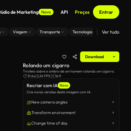
túdio de Marketing
API
Preços
Entrar
Novo
Ver tudo
s
Viagem
Transporte
Tecnologia
Zoom De Fundo
Download
Rolando um cigarro
Tiroteio sobre o ombro de um homem rolando um cigarro.
21.6s
24 FPS
16:9
Recriar com IA
Novo
Crie novas versões desta imagem com IA.
New camera angles
Transform environment
Change time of day