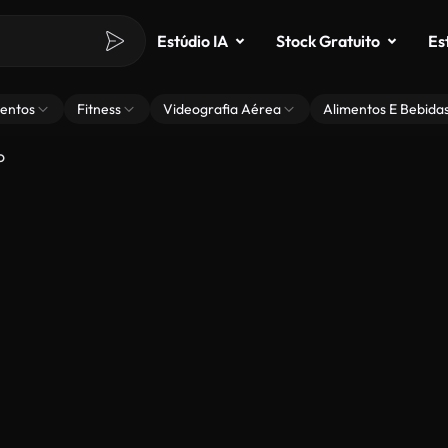
Estúdio IA
Stock Gratuito
Es
entos
Fitness
Videografia Aérea
Alimentos E Bebida
o