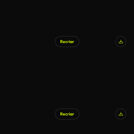
Recriar
Recriar