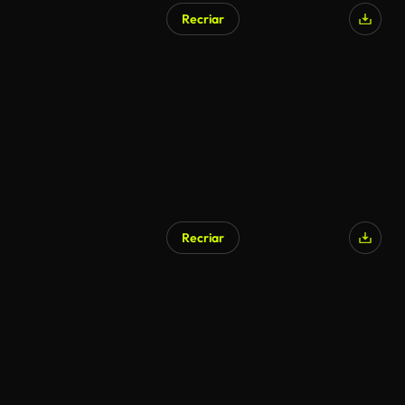
Recriar
Recriar