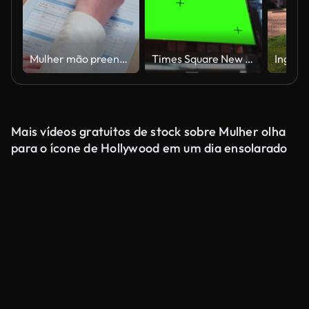
Mulher mão preenchendo formulário de solicitação de visto na mesa. Imigração legal, entrevista turística.
Times Square New York City Manhattan no dia de tela verde
Mais vídeos gratuitos de stock sobre Mulher olha
para o ícone de Hollywood em um dia ensolarado