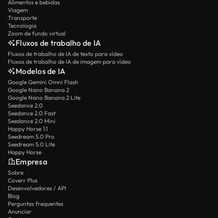
Alimentos e bebidas
Viagem
Transporte
Tecnologia
Zoom de fundo virtual
Fluxos de trabalho de IA
Fluxos de trabalho de IA de texto para vídeo
Fluxos de trabalho de IA de imagem para vídeo
Modelos de IA
Google Gemini Omni Flash
Google Nano Banana 2
Google Nano Banana 2 Lite
Seedance 2.0
Seedance 2.0 Fast
Seedance 2.0 Mini
Happy Horse 1.1
Seedream 5.0 Pro
Seedream 5.0 Lite
Happy Horse
Empresa
Sobre
Coverr Plus
Desenvolvedores / API
Blog
Perguntas frequentes
Anunciar