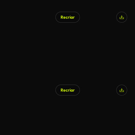
Recriar
Recriar