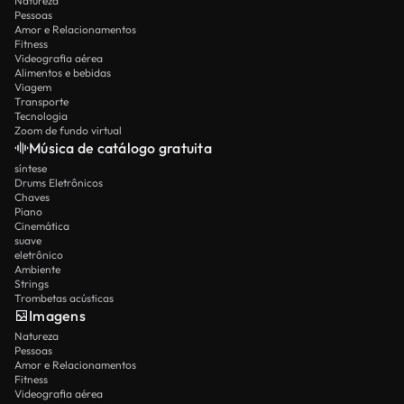
Natureza
Pessoas
Amor e Relacionamentos
Fitness
Videografia aérea
Alimentos e bebidas
Viagem
Transporte
Tecnologia
Zoom de fundo virtual
Música de catálogo gratuita
síntese
Drums Eletrônicos
Chaves
Piano
Cinemática
suave
eletrônico
Ambiente
Strings
Trombetas acústicas
Imagens
Natureza
Pessoas
Amor e Relacionamentos
Fitness
Videografia aérea