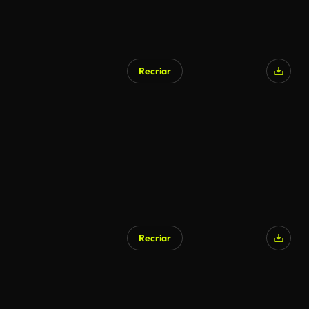
Recriar
Recriar