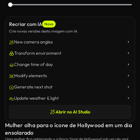
Recriar com IA
Novo
Crie novas versões desta imagem com IA.
New camera angles
Transform environment
Change time of day
Modify elements
Generate next shot
Update weather & light
Abrir no AI Studio
Mulher olha para o ícone de Hollywood em um dia
ensolarado
Uma mulher fica admirando o icônico Sinal de Hollywood sob um céu azul