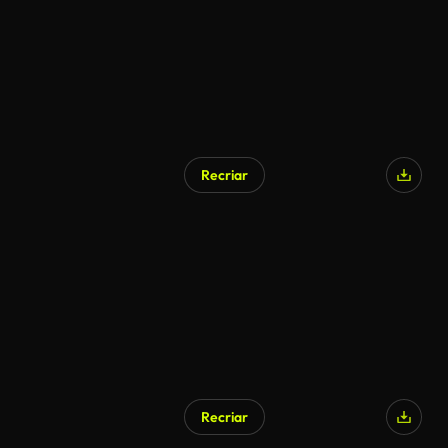
Recriar
Recriar