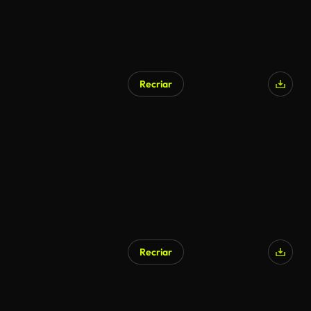
Recriar
Recriar