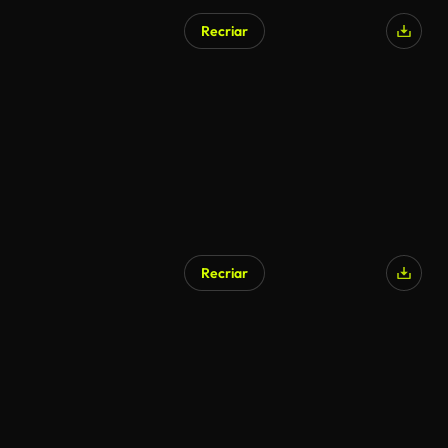
Recriar
Recriar