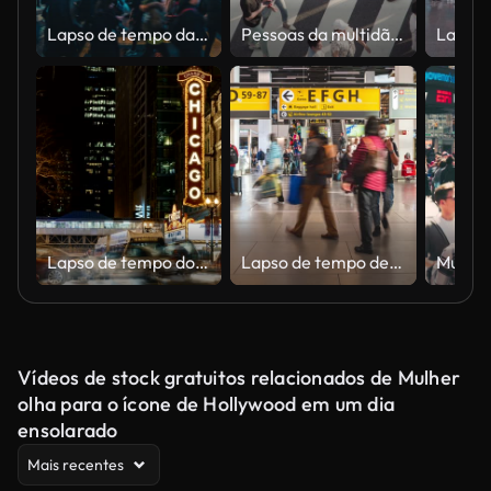
Lapso de tempo da noite de Kabukicho com multidão andando na rua na cidade de Shinjuku Tokyo, Japão
Pessoas da multidão atravessando a travessia de zebras, Tóquio, Japão.
Lapso de tempo do Teatro chicago
Lapso de tempo de caminhada turística lotada no Aeroporto Schiphol de Amsterdã
Vídeos de stock gratuitos relacionados de Mulher
olha para o ícone de Hollywood em um dia
ensolarado
Mais recentes