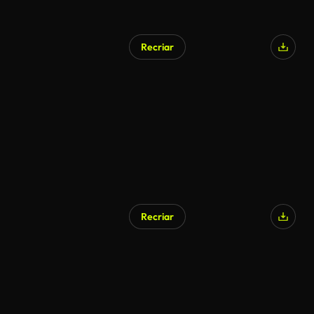
Recriar
Recriar