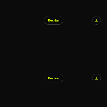
Recriar
Recriar