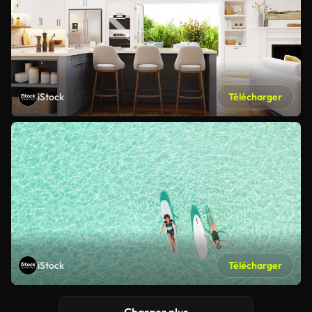
iStock
Télécharger
iStock
Télécharger