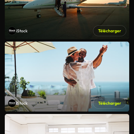
iStock
Télécharger
iStock
Télécharger