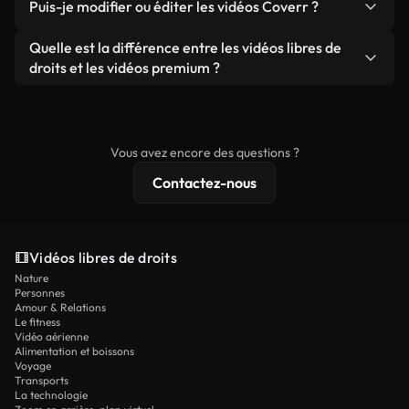
publicités clients, à condition de ne pas revendre
Puis-je modifier ou éditer les vidéos Coverr ?
soient réelles ou générées par IA, ne comporte de
ou redistribuer les séquences elles-mêmes en tant
filigrane. Vous obtenez des images nettes et
Oui. Vous pouvez librement découper, recadrer ou
Quelle est la différence entre les vidéos libres de
que produit autonome.
prêtes à l'emploi.
remixer nos vidéos. Assurez-vous simplement que
droits et les vidéos premium ?
le produit final respecte notre licence et ne soit
Les vidéos libres de droits incluent les droits
pas redistribué en tant que contenu libre de droits.
commerciaux, tandis que le contenu premium
comprend des séquences exclusives, une
Vous avez encore des questions ?
résolution 4K et des protections de licence
Contactez-nous
étendues.
Vidéos libres de droits
Nature
Personnes
Amour & Relations
Le fitness
Vidéo aérienne
Alimentation et boissons
Voyage
Transports
La technologie