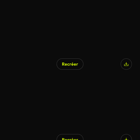
Recréer
Recréer