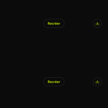
Recréer
Recréer