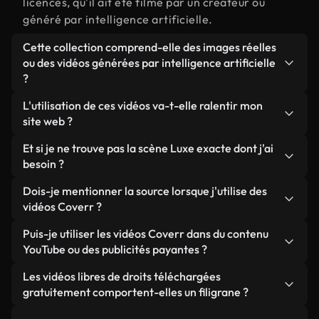
licences, qu'il ait été filmé par un créateur ou
généré par intelligence artificielle.
Cette collection comprend-elle des images réelles
ou des vidéos générées par intelligence artificielle
?
Les deux. Il s'agit d'une bibliothèque hybride
L'utilisation de ces vidéos va-t-elle ralentir mon
composée de véritables images filmées par des
site web ?
humains et liées à Luxe, ainsi que de vidéos
Sauf si vous choisissez nos versions optimisées.
Et si je ne trouve pas la scène Luxe exacte dont j'ai
générées par IA. Chaque vidéo est clairement
Nous proposons des formats légers, prêts pour le
besoin ?
identifiée afin que vous sachiez toujours ce que
web et conçus pour une utilisation en arrière-plan :
vous utilisez.
Vous pouvez en créer une instantanément avec
Dois-je mentionner la source lorsque j'utilise des
ils conservent une qualité élevée tout en
Coverr AI Studio. Il vous suffit de décrire la scène,
vidéos Coverr ?
minimisant les temps de chargement et en
par exemple « Luxe au coucher du soleil », et le
améliorant des indicateurs comme le LCP.
Aucune attribution n'est requise. Toutes les vidéos
Puis-je utiliser les vidéos Coverr dans du contenu
Studio générera en quelques secondes une vidéo
de notre bibliothèque sont libres de droits et
YouTube ou des publicités payantes ?
personnalisée conforme à nos normes de licence.
peuvent être utilisées sans mentionner l'auteur,
Oui. Toutes les séquences vidéo de Coverr peuvent
Les vidéos libres de droits téléchargées
même si cela est toujours apprécié.
être utilisées dans des vidéos YouTube monétisées,
gratuitement comportent-elles un filigrane ?
des promotions sur les réseaux sociaux et des
Non. Aucune de nos vidéos gratuites, qu'elles