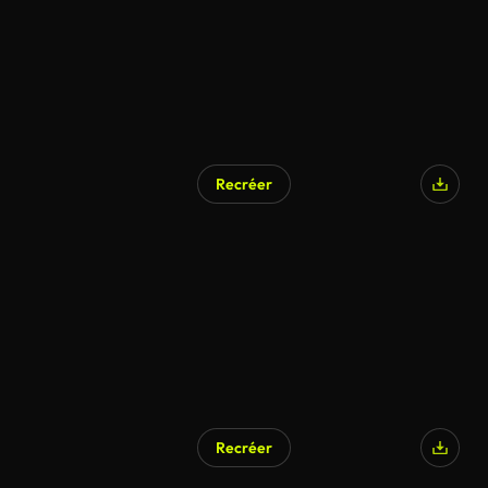
Recréer
Recréer