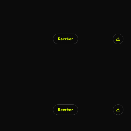
Recréer
Recréer