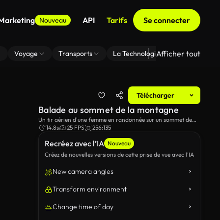
 Marketing
API
Tarifs
Se connecter
Nouveau
Afficher tout
Voyage
Transports
La Technologie
Zoom En Arri
Télécharger
Balade au sommet de la montagne
Un tir aérien d'une femme en randonnée sur un sommet de
montagne.
14.8s
25 FPS
256:135
Recréez avec l’IA
Nouveau
Créez de nouvelles versions de cette prise de vue avec l’IA
New camera angles
Transform environment
Change time of day