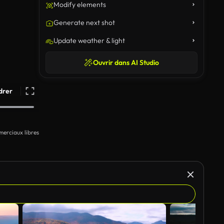
Modify elements
Generate next shot
Update weather & light
Ouvrir dans AI Studio
drer
erciaux libres