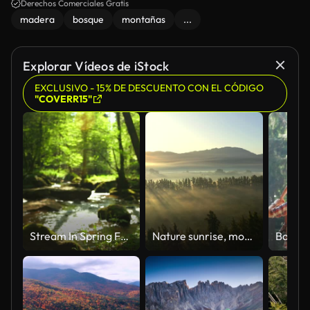
Derechos Comerciales Gratis
madera
bosque
montañas
...
Explorar Vídeos de iStock
EXCLUSIVO - 15% DE DESCUENTO CON EL CÓDIGO
"COVERR15"
Stream In Spring Forest Dolly Shot
Nature sunrise, mountain trees and aerial view of the forrest and beautiful scenic in the outdoors. Drone and natural sunny landscape background of the wilderness environment for travel and scenery