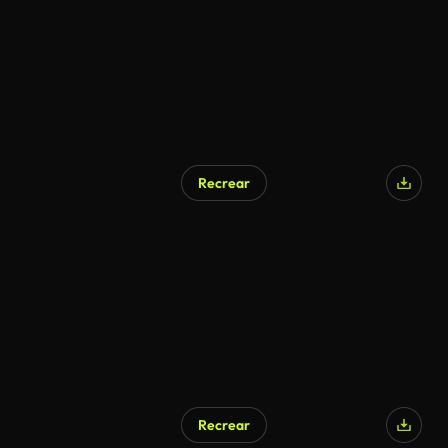
Recrear
Generado por IA
Recrear