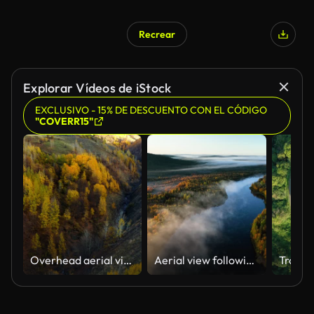
Recrear
Explorar Vídeos de iStock
EXCLUSIVO - 15% DE DESCUENTO CON EL CÓDIGO
"COVERR15"
Overhead aerial view of country road in sunny autumn forest. White off-road vehicle driving among autumn-colored trees.
Aerial view following a river in middle of fall foliage, foggy sunrise in Lapland