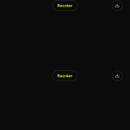
Recréer
Recréer