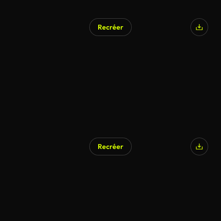
Recréer
Recréer