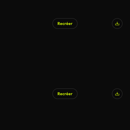
Recréer
Recréer