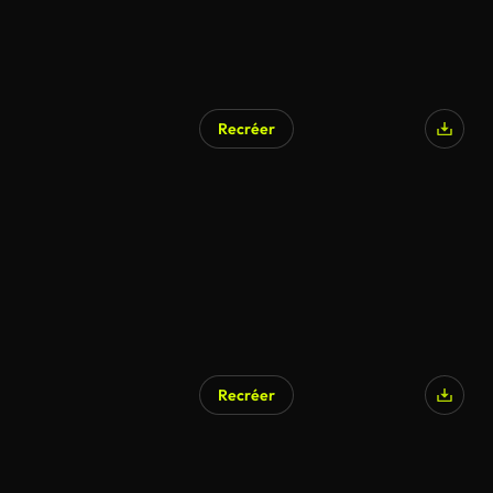
Recréer
Recréer