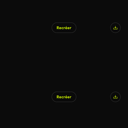
Recréer
Recréer