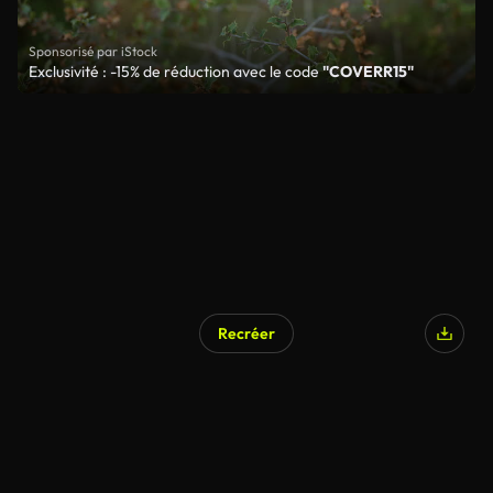
Sponsorisé par iStock
Exclusivité : -15% de réduction avec le code
"COVERR15"
Recréer