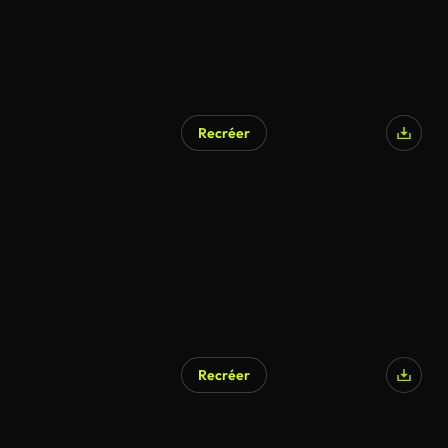
Recréer
Recréer