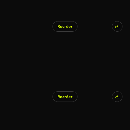
Recréer
Recréer