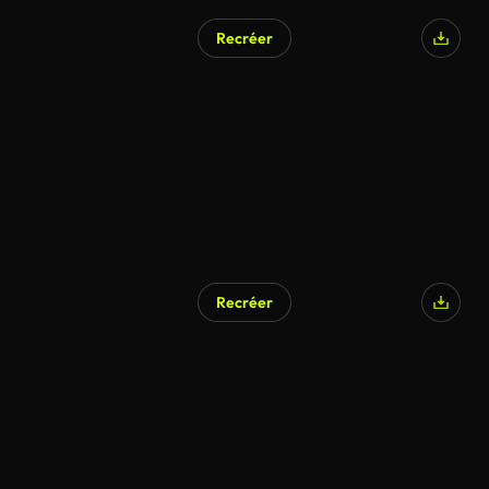
Recréer
Recréer