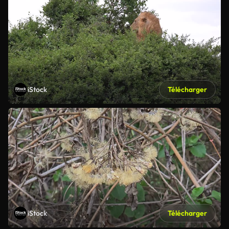
iStock
Télécharger
iStock
Télécharger