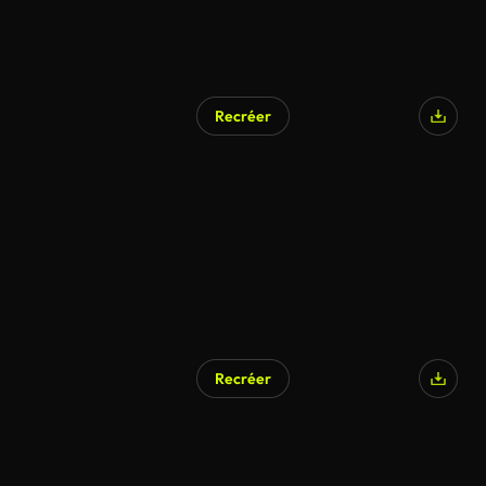
Recréer
Recréer