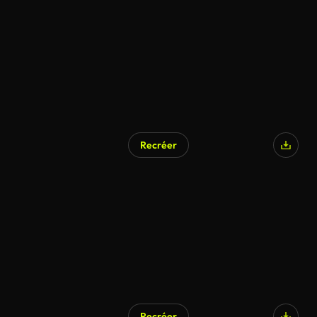
Recréer
Recréer