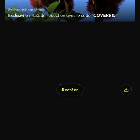
Sponsorisé par iStock
Exclusivité : -15% de réduction avec le code
"COVERR15"
Recréer