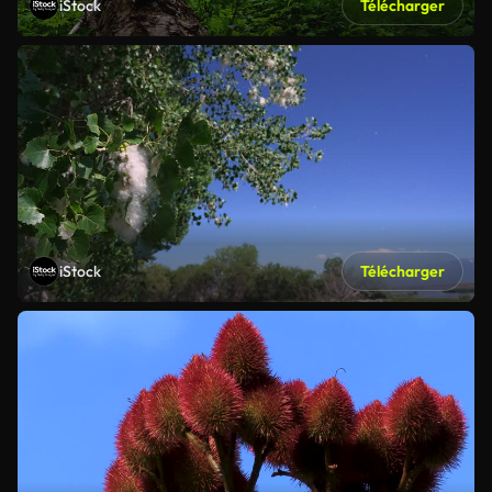
iStock
Télécharger
iStock
Télécharger