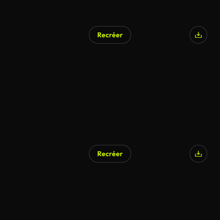
Recréer
Recréer