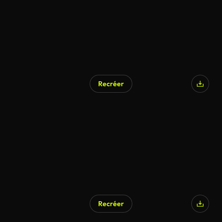
Recréer
Recréer