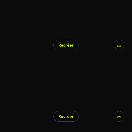
Recréer
Recréer