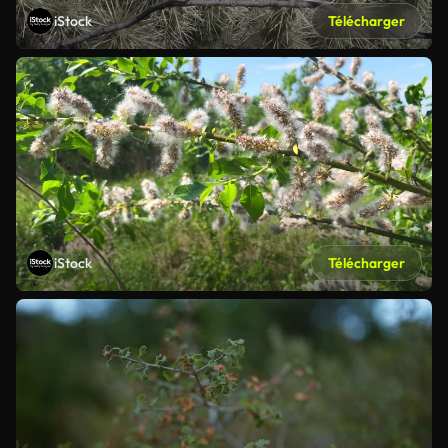
iStock
Télécharger
iStock
Télécharger