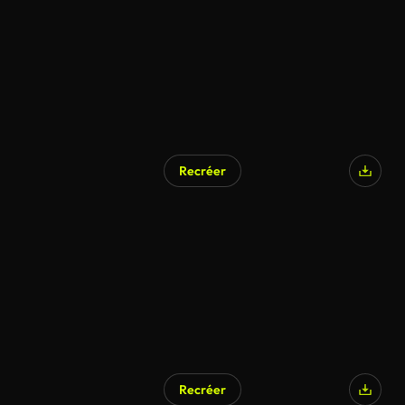
Recréer
Recréer