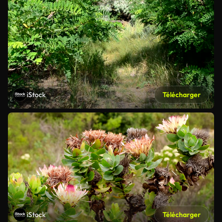
iStock
Télécharger
iStock
Télécharger