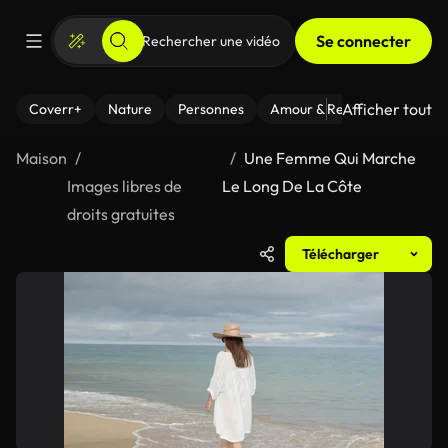
Se connecter
Afficher tout
Coverr+
Nature
Personnes
Amour & Relations
Le Fi
Maison
Une Femme Qui Marche
Images libres de
Le Long De La Côte
droits gratuites
Télécharger