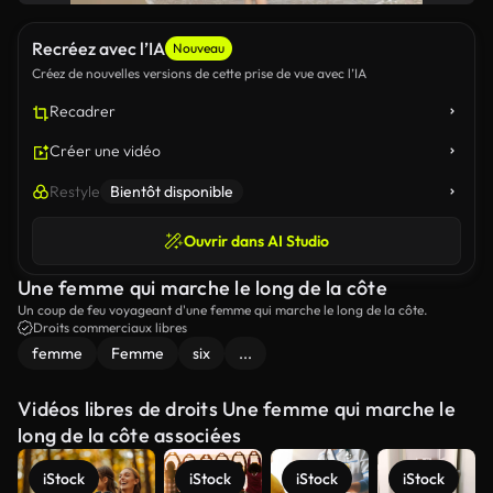
Recréez avec l’IA
Nouveau
Créez de nouvelles versions de cette prise de vue avec l’IA
Recadrer
Créer une vidéo
Restyle
Bientôt disponible
Ouvrir dans AI Studio
Une femme qui marche le long de la côte
Un coup de feu voyageant d'une femme qui marche le long de la côte.
Droits commerciaux libres
femme
Femme
six
...
Vidéos libres de droits Une femme qui marche le
long de la côte associées
iStock
iStock
iStock
iStock