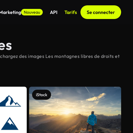
 Marketing
API
Tarifs
Se connecter
Nouveau
es
échargez des images Les montagnes libres de droits et
iStock