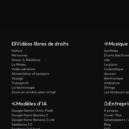
Vidéos libres de droits
Musique 
Nature
Synthèse
Personnes
Drums électroni
Amour & Relations
clés
Le fitness
Le piano
Vidéo aérienne
Cinématique
Alimentation et boissons
douceur
Voyage
électronique
Transports
Ambiance
La technologie
Strings
Zoom en arrière-plan virtuel
Les tambours ac
Modèles d’IA
Entrepri
Google Gemini Omni Flash
À propos
Google Nano Banana 2
Coverr Plus
Google Nano Banana 2 Lite
Développeurs / 
Seedance 2.0
Blog
Seedance 2.0 Fast
FAQ