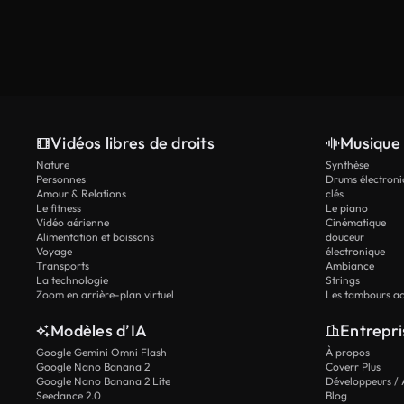
Vidéos libres de droits
Musique 
Nature
Synthèse
Personnes
Drums électroni
Amour & Relations
clés
Le fitness
Le piano
Vidéo aérienne
Cinématique
Alimentation et boissons
douceur
Voyage
électronique
Transports
Ambiance
La technologie
Strings
Zoom en arrière-plan virtuel
Les tambours ac
Modèles d’IA
Entrepri
Google Gemini Omni Flash
À propos
Google Nano Banana 2
Coverr Plus
Google Nano Banana 2 Lite
Développeurs / 
Seedance 2.0
Blog