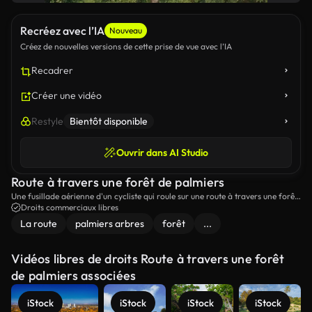
Recréez avec l’IA
Nouveau
Créez de nouvelles versions de cette prise de vue avec l’IA
Recadrer
Créer une vidéo
Restyle
Bientôt disponible
Ouvrir dans AI Studio
Route à travers une forêt de palmiers
Une fusillade aérienne d'un cycliste qui roule sur une route à travers une forêt
de palmiers.
Droits commerciaux libres
La route
palmiers arbres
forêt
...
Vidéos libres de droits Route à travers une forêt
de palmiers associées
iStock
iStock
iStock
iStock