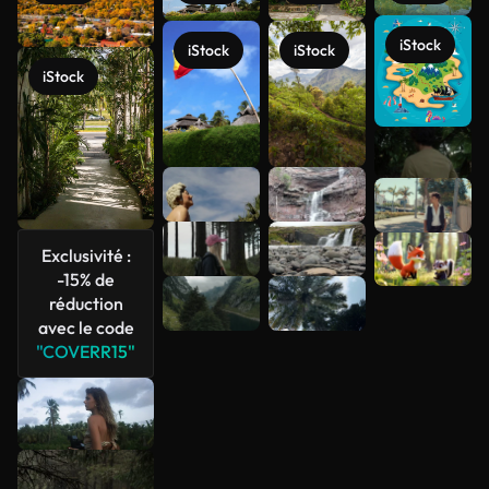
iStock
iStock
iStock
iStock
Voir plus
Exclusivité :
-15% de
réduction
avec le code
"COVERR15"