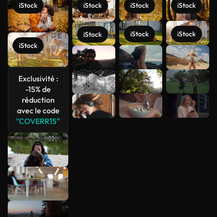
iStock
iStock
iStock
iStock
iStock
iStock
iStock
iStock
Voir plus
Exclusivité :
-15% de
réduction
avec le code
"COVERR15"