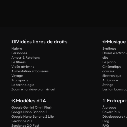
Vidéos libres de droits
Musique 
Nature
Synthèse
Personnes
Drums électroni
Amour & Relations
clés
Le fitness
Le piano
Vidéo aérienne
Cinématique
Alimentation et boissons
douceur
Voyage
électronique
Transports
Ambiance
La technologie
Strings
Zoom en arrière-plan virtuel
Les tambours ac
Modèles d’IA
Entrepri
Google Gemini Omni Flash
À propos
Google Nano Banana 2
Coverr Plus
Google Nano Banana 2 Lite
Développeurs / 
Seedance 2.0
Blog
Seedance 2.0 Fast
FAQ