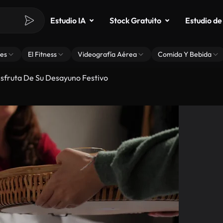
Estudio IA
Stock Gratuito
Estudio de
es
El Fitness
Videografía Aérea
Comida Y Bebida
isfruta De Su Desayuno Festivo