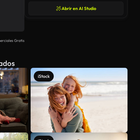
Abrir en AI Studio
rciales Gratis
nados
iStock