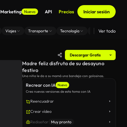
 Marketing
API
Precios
Iniciar sesión
Nuevo
Ver todo
Viajes
Transporte
Tecnología
Zoom De Fondo Virt
Descargar Gratis
Madre feliz disfruta de su desayuno
festivo
Una niña le da a su mamá una bandeja con golosinas.
Recrear con IA
Nuevo
Crea nuevas versiones de esta toma con IA
Reencuadrar
Crear vídeo
Rediseñar
Muy pronto