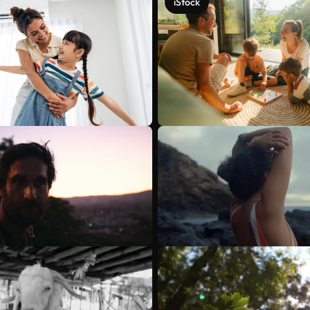
iStock