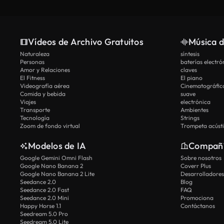
Vídeos de Archivo Gratuitos
Música d
Naturaleza
síntesis
Personas
baterías electró
Amor y Relaciones
claves
El Fitness
El piano
Videografía aérea
Cinematográfic
Comida y bebida
suave
Viajes
electrónica
Transporte
Ambientes
Tecnología
Strings
Zoom de fondo virtual
Trompeta acúst
Modelos de IA
Compañ
Google Gemini Omni Flash
Sobre nosotros
Google Nano Banana 2
Coverr Plus
Google Nano Banana 2 Lite
Desarrolladores
Seedance 2.0
Blog
Seedance 2.0 Fast
FAQ
Seedance 2.0 Mini
Promociona
Happy Horse 1.1
Contáctanos
Seedream 5.0 Pro
Seedream 5.0 Lite