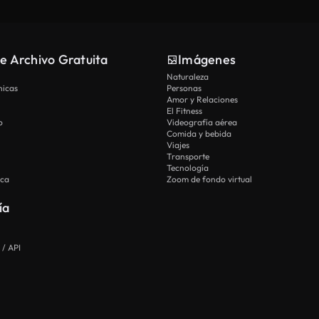
e Archivo Gratuita
Imágenes
Naturaleza
nicas
Personas
Amor y Relaciones
El Fitness
o
Videografía aérea
Comida y bebida
Viajes
Transporte
Tecnología
ica
Zoom de fondo virtual
ía
 / API