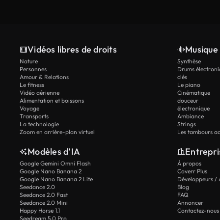
Vidéos libres de droits
Musique 
Nature
Synthèse
Personnes
Drums électroni
Amour & Relations
clés
Le fitness
Le piano
Vidéo aérienne
Cinématique
Alimentation et boissons
douceur
Voyage
électronique
Transports
Ambiance
La technologie
Strings
Zoom en arrière-plan virtuel
Les tambours ac
Modèles d’IA
Entrepri
Google Gemini Omni Flash
À propos
Google Nano Banana 2
Coverr Plus
Google Nano Banana 2 Lite
Développeurs / 
Seedance 2.0
Blog
Seedance 2.0 Fast
FAQ
Seedance 2.0 Mini
Annoncer
Happy Horse 1.1
Contactez-nous
Seedream 5.0 Pro