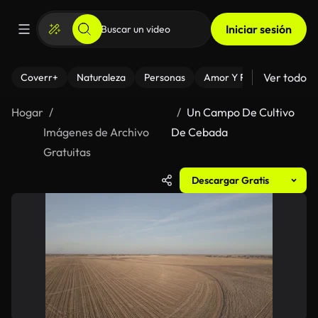
Iniciar sesión
Ver todo
Coverr+
Naturaleza
Personas
Amor Y Relaciones
El
Hogar
Un Campo De Cultivo
Imágenes de Archivo
De Cebada
Gratuitas
Descargar Gratis