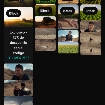
iStock
iStock
iStock
iStock
Ver más
Exclusivo -
15% de
descuento
con el
código
"COVERR15"