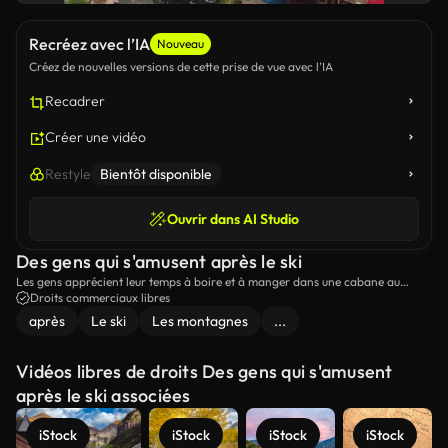
Recréez avec l’IA
Nouveau
Créez de nouvelles versions de cette prise de vue avec l’IA
Recadrer
Créer une vidéo
Restyle
Bientôt disponible
Ouvrir dans AI Studio
Des gens qui s'amusent après le ski
Les gens apprécient leur temps à boire et à manger dans une cabane au
sommet des montagnes, après avoir skié toute la journée.
Droits commerciaux libres
après
Le ski
Les montagnes
...
Vidéos libres de droits Des gens qui s'amusent
après le ski associées
iStock
iStock
iStock
iStock