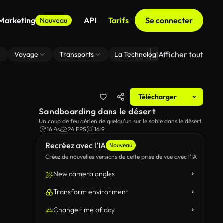
 Marketing
API
Tarifs
Se connecter
Nouveau
Afficher tout
Voyage
Transports
La Technologie
Zoom En Arri
Télécharger
Sandboarding dans le désert
Un coup de feu aérien de quelqu'un sur le sable dans le désert.
16.4s
24 FPS
16:9
Recréez avec l’IA
Nouveau
Créez de nouvelles versions de cette prise de vue avec l’IA
New camera angles
Transform environment
Change time of day