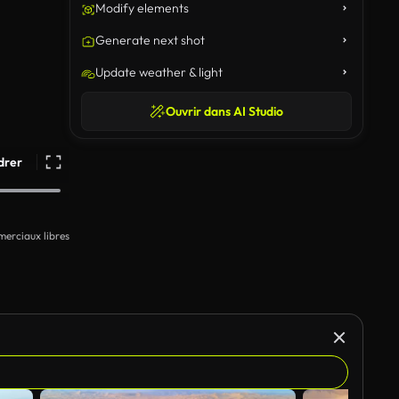
Modify elements
Generate next shot
Update weather & light
Ouvrir dans AI Studio
drer
erciaux libres