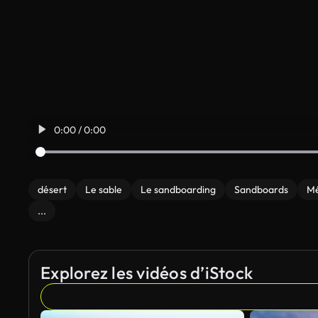
0:00 / 0:00
désert
Le sable
Le sandboarding
Sandboards
Mé
...
Explorez les vidéos d’iStock