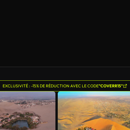
EXCLUSIVITÉ : -15% DE RÉDUCTION AVEC LE CODE
"COVERR15"