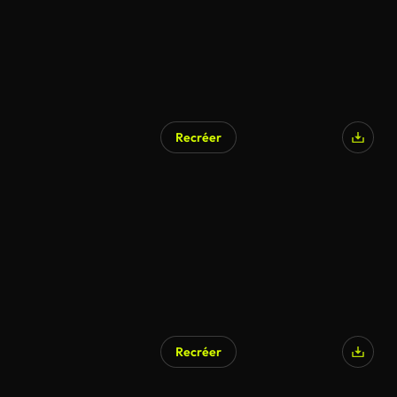
Recréer
Recréer