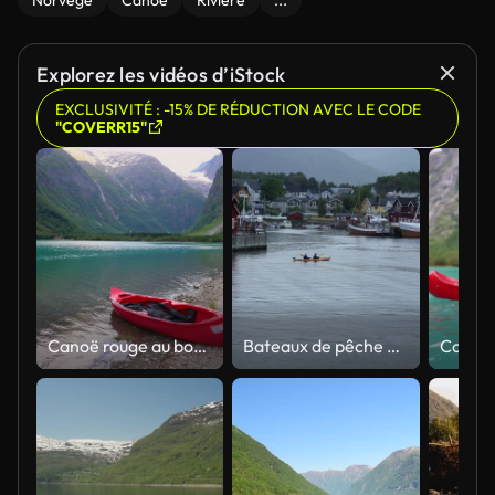
Norvège
Canoë
Rivière
...
Explorez les vidéos d’iStock
EXCLUSIVITÉ : -15% DE RÉDUCTION AVEC LE CODE
"COVERR15"
Canoë rouge au bord du lac Crystal Blue avec cadre pittoresque et vue sur le glacier
Bateaux de pêche et hangar rouge aux îles Lofoten, Norvège