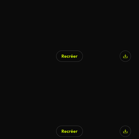
Recréer
Recréer