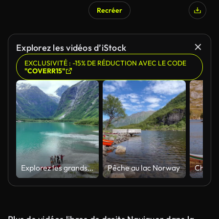
Recréer
Explorez les vidéos d’iStock
EXCLUSIVITÉ : -15% DE RÉDUCTION AVEC LE CODE
"COVERR15"
Explorez les grands espaces ensemble !
Pêche au lac Norway