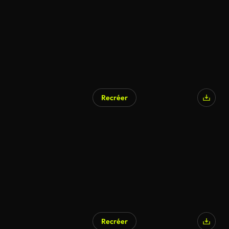
Recréer
Recréer