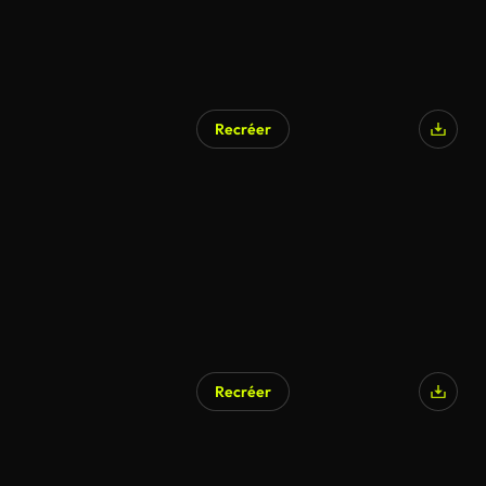
Recréer
Recréer