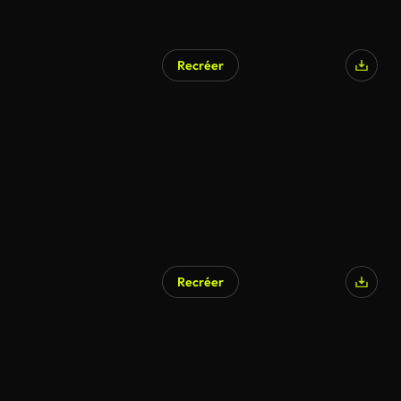
Recréer
Recréer