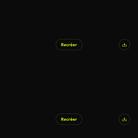
Recréer
Recréer