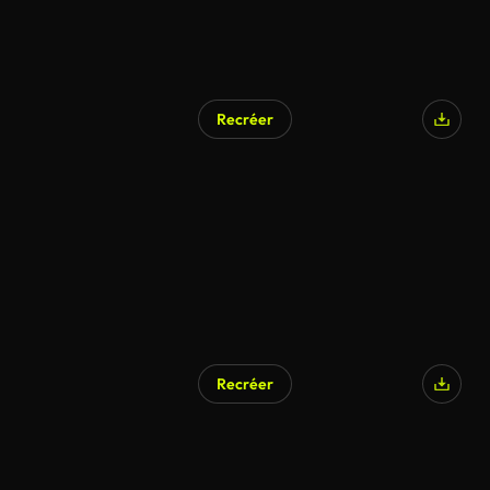
Recréer
Recréer