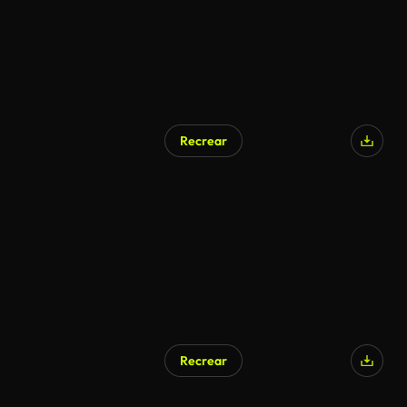
Recrear
Recrear