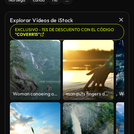
Noruega
canoa
río
...
Explorar Vídeos de iStock
EXCLUSIVO - 15% DE DESCUENTO CON EL CÓDIGO
"COVERR15"
Woman canoeing on the lake in Norway
man puts fingers down lake kayaking against backdrop of golden sunset, unity harmony nature