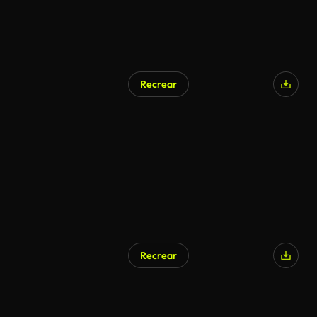
Recrear
Recrear