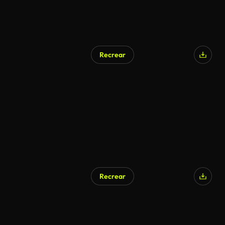
Recrear
Recrear