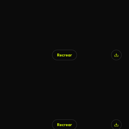
Recrear
Recrear