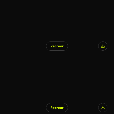
Recrear
Recrear