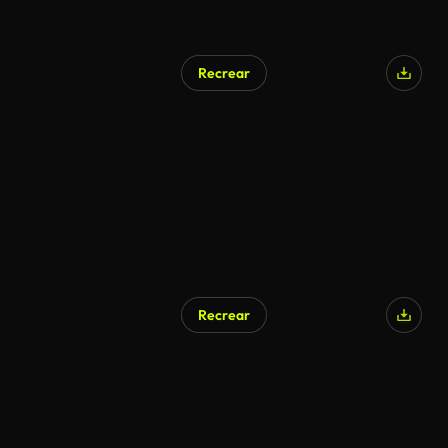
Recrear
Recrear