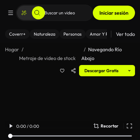
Iniciar sesión
Ver todo
Coverr+
Naturaleza
Personas
Amor Y Relaciones
El
Hogar
Navegando Río
Metraje de video de stock
Abajo
Descargar Gratis
Recortar
0:00 / 0:00