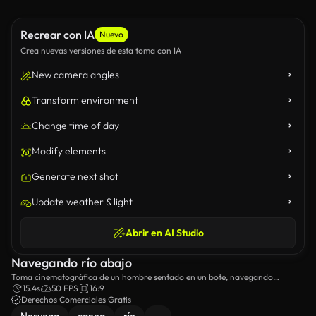
Recrear con IA
Nuevo
Crea nuevas versiones de esta toma con IA
New camera angles
Transform environment
Change time of day
Modify elements
Generate next shot
Update weather & light
Abrir en AI Studio
Navegando río abajo
Toma cinematográfica de un hombre sentado en un bote, navegando
lentamente por un río.
15.4s
50 FPS
16:9
Derechos Comerciales Gratis