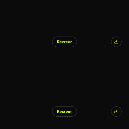
Recrear
Recrear