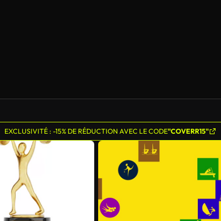
EXCLUSIVITÉ : -15% DE RÉDUCTION AVEC LE CODE
"COVERR15"