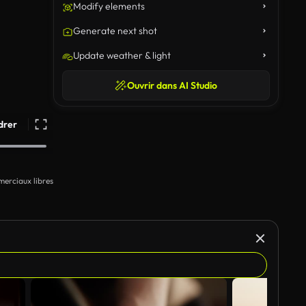
Modify elements
Generate next shot
Update weather & light
Ouvrir dans AI Studio
drer
erciaux libres