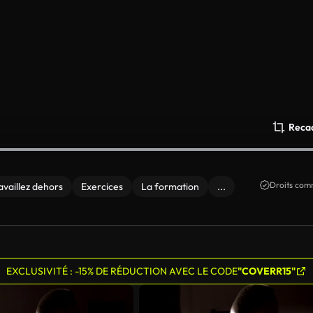
Reca
Droits comm
availlez dehors
Exercices
La formation
...
EXCLUSIVITÉ : -15% DE RÉDUCTION AVEC LE CODE
"COVERR15"