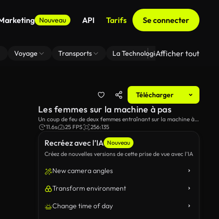
 Marketing
API
Tarifs
Se connecter
Nouveau
Afficher tout
Voyage
Transports
La Technologie
Zoom En Arri
Télécharger
Les femmes sur la machine à pas
Un coup de feu de deux femmes entraînant sur la machine à
pas dans le gymnase.
11.6s
25 FPS
256:135
Recréez avec l’IA
Nouveau
Créez de nouvelles versions de cette prise de vue avec l’IA
New camera angles
Transform environment
Change time of day