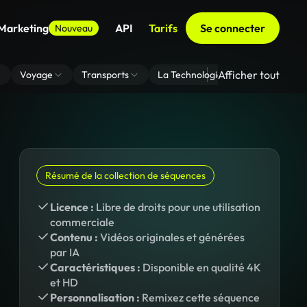
 Marketing
API
Tarifs
Se connecter
Nouveau
Afficher tout
Voyage
Transports
La Technologie
Zoom En Arri
Résumé de la collection de séquences
Licence :
Libre de droits pour une utilisation
commerciale
Contenu :
Vidéos originales et générées
par IA
Caractéristiques :
Disponible en qualité 4K
et HD
Personnalisation :
Remixez cette séquence