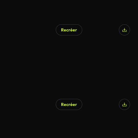
Recréer
Recréer