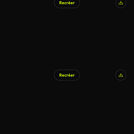
Recréer
Recréer