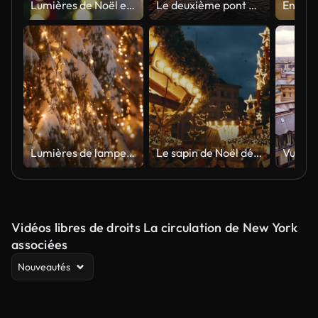
Lumières de Noël et arrière-plans d’arbres de Noël
Le deuxième pont du Bosphore et le quartier financier à l’heure dorée : embrasser des couleurs vibrantes au crépuscule près de l’emblématique pont Fatih Sultan Mehmet, #IstanbulVibes #FatihSultanMehmetBridge #BosphorusSunset #Cityscape
Lumières de lampe de garland sur des arbres de Noel. Illumination festive sur les sapins dans les rues le soir du Nouvel An. Nuit d'hiver. Branches d'épinette enneigées. Neige. Neige tombant. Panorama de droite et de gauche
Le sapin de Noël décoré de guirlandes d’étoiles brille la nuit.
Vidéos libres de droits La circulation de New York
associées
Nouveautés