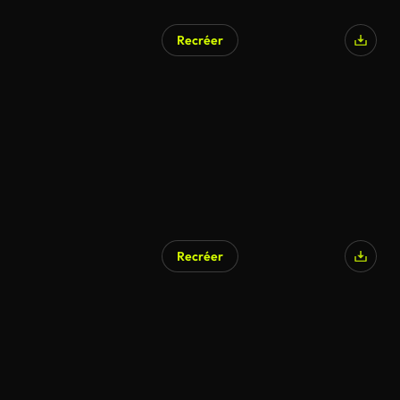
Recréer
Recréer