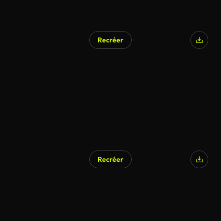
Recréer
Recréer