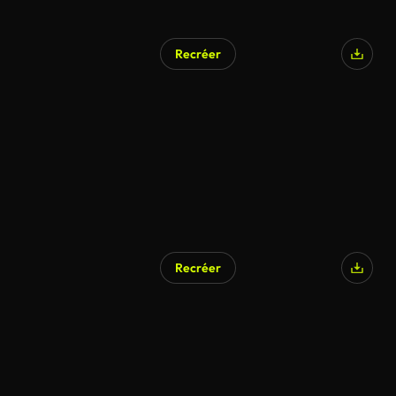
Recréer
Recréer