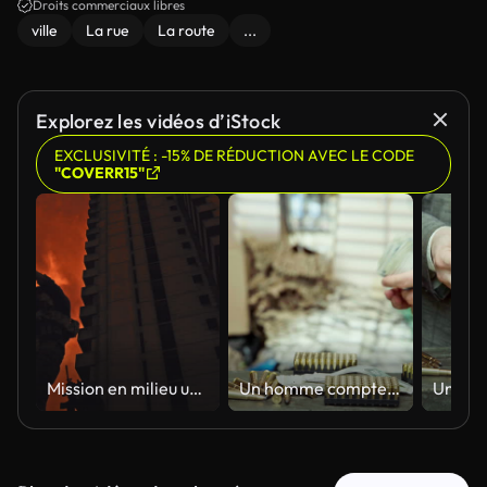
Droits commerciaux libres
ville
La rue
La route
...
Explorez les vidéos d’iStock
EXCLUSIVITÉ : -15% DE RÉDUCTION AVEC LE CODE
"COVERR15"
Mission en milieu urbain / Documentaire militaire
Un homme compte de l’argent liquide après une transaction réussie avec un client.