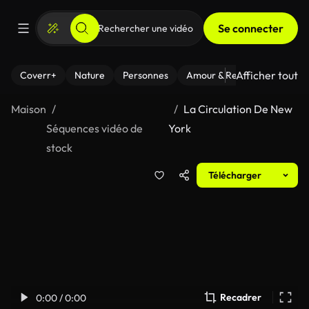
Se connecter
Afficher tout
Coverr+
Nature
Personnes
Amour & Relations
Le Fi
Maison
La Circulation De New
Séquences vidéo de
York
stock
Télécharger
Recadrer
0:00 / 0:00