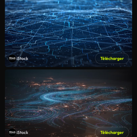
iStock
Télécharger
iStock
Télécharger