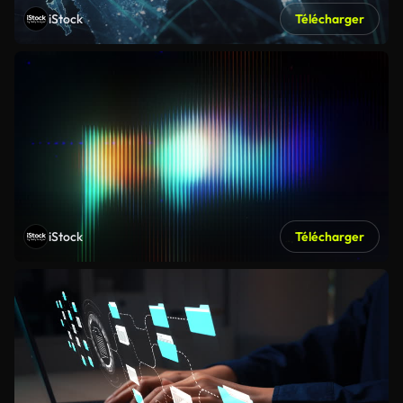
iStock
Télécharger
iStock
Télécharger