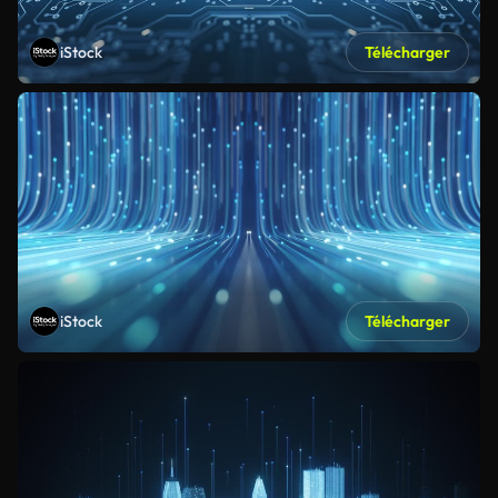
iStock
Télécharger
iStock
Télécharger