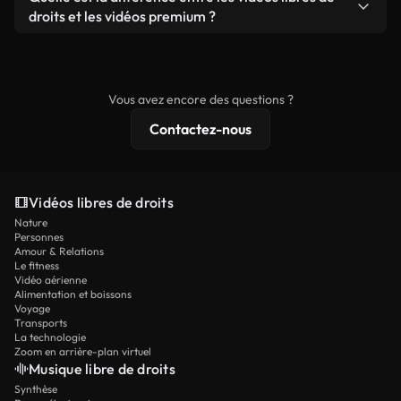
prêtes à l'emploi.
remixer nos vidéos. Assurez-vous simplement que
droits et les vidéos premium ?
le produit final respecte notre licence et ne soit
Les vidéos libres de droits incluent les droits
pas redistribué en tant que contenu libre de droits.
commerciaux, tandis que le contenu premium
comprend des séquences exclusives, une
Vous avez encore des questions ?
résolution 4K et des protections de licence
Contactez-nous
étendues.
Vidéos libres de droits
Nature
Personnes
Amour & Relations
Le fitness
Vidéo aérienne
Alimentation et boissons
Voyage
Transports
La technologie
Zoom en arrière-plan virtuel
Musique libre de droits
Synthèse