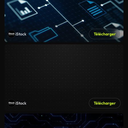
iStock
Télécharger
iStock
Télécharger