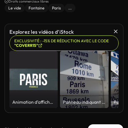
Droits commerciaux libres
Le vide
Fontaine
Paris
...
Explorez les vidéos d’iStock
EXCLUSIVITÉ : -15% DE RÉDUCTION AVEC LE CODE
"COVERR15"
Animation d’affichage à rabat divisée montrant « Paris » avec canal alpha.
Panneau indiquant les distances vers les grandes villes sous un ciel dégagé