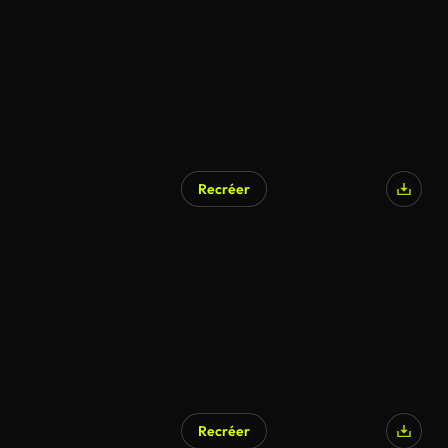
Recréer
Recréer