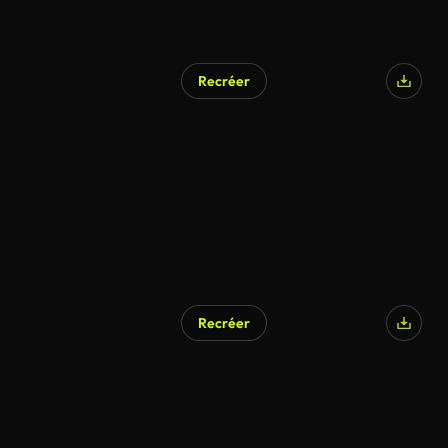
Recréer
Recréer