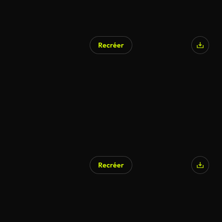
Recréer
Recréer