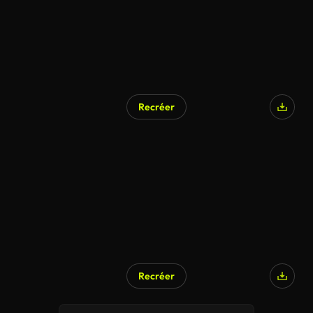
Recréer
Recréer