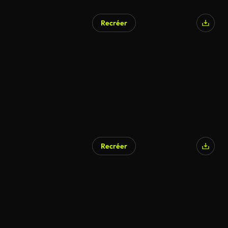
Recréer
Recréer