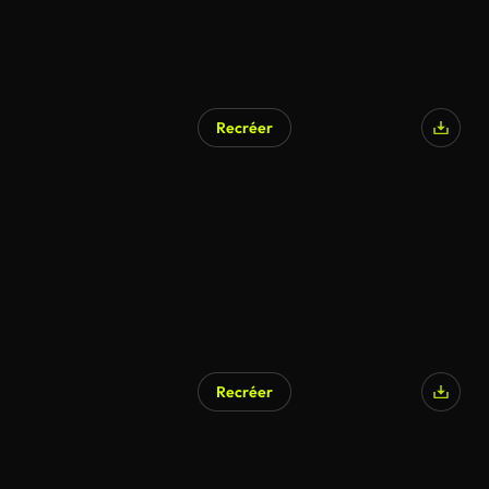
Recréer
Recréer