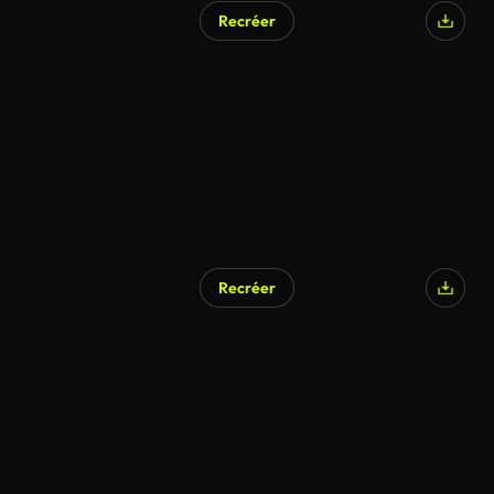
Recréer
Recréer