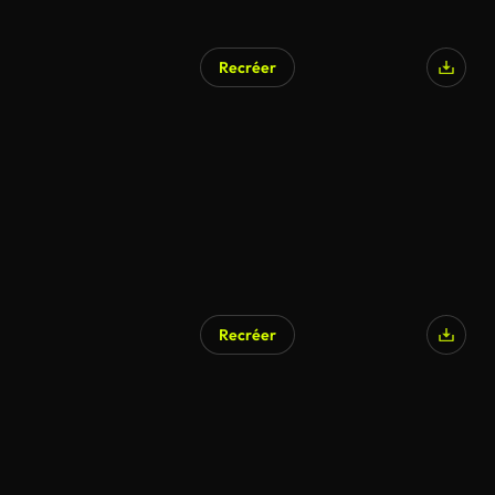
Recréer
Recréer