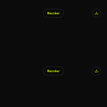
Recréer
Recréer