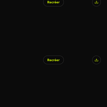
Recréer
Recréer