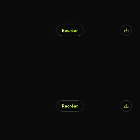
Recréer
Recréer