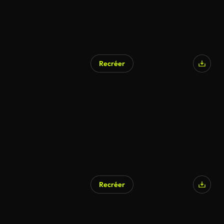
Recréer
Recréer