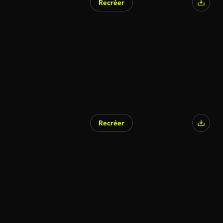
Recréer
Recréer