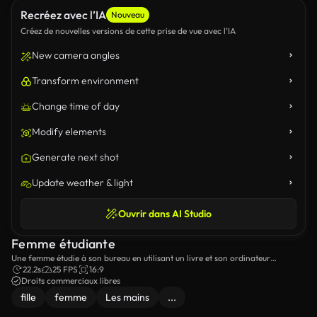
Recréez avec l’IA
Nouveau
Créez de nouvelles versions de cette prise de vue avec l’IA
New camera angles
Transform environment
Change time of day
Modify elements
Generate next shot
Update weather & light
Ouvrir dans AI Studio
Femme étudiante
Une femme étudie à son bureau en utilisant un livre et son ordinateur
portable.
22.2s
25 FPS
16:9
Droits commerciaux libres
fille
femme
Les mains
...