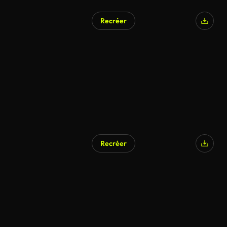
Recréer
Recréer