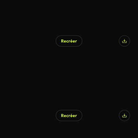
Recréer
Recréer