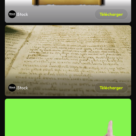
iStock
Télécharger
iStock
Télécharger