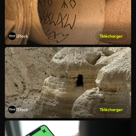
iStock
Télécharger
iStock
Télécharger