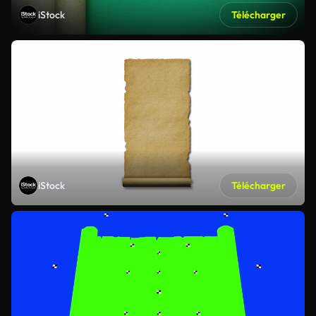
iStock
Télécharger
iStock
Télécharger