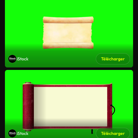
iStock
Télécharger
iStock
Télécharger