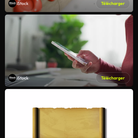
iStock
Télécharger
iStock
Télécharger