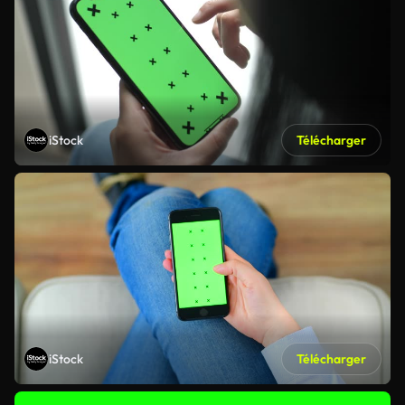
iStock
Télécharger
iStock
Télécharger