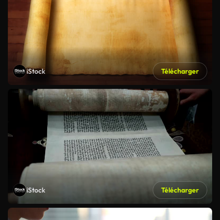
iStock
Télécharger
iStock
Télécharger