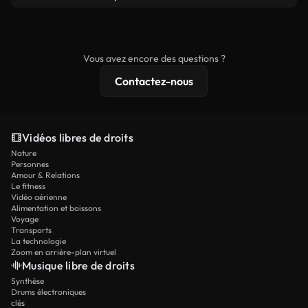
le produit final respecte notre licence et ne soit
Les vidéos libres de droits incluent les droits
pas redistribué en tant que contenu libre de droits.
commerciaux, tandis que le contenu premium
comprend des séquences exclusives, une
Vous avez encore des questions ?
résolution 4K et des protections de licence
Contactez-nous
étendues.
Vidéos libres de droits
Nature
Personnes
Amour & Relations
Le fitness
Vidéo aérienne
Alimentation et boissons
Voyage
Transports
La technologie
Zoom en arrière-plan virtuel
Musique libre de droits
Synthèse
Drums électroniques
clés