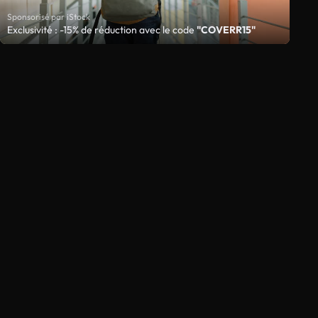
Sponsorisé par iStock
Exclusivité : -15% de réduction avec le code
"COVERR15"