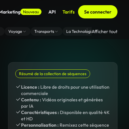
 Marketing
API
Tarifs
Se connecter
Nouveau
Afficher tout
Voyage
Transports
La Technologie
Zoom En Arri
Résumé de la collection de séquences
Licence :
Libre de droits pour une utilisation
commerciale
Contenu :
Vidéos originales et générées
par IA
Caractéristiques :
Disponible en qualité 4K
et HD
Personnalisation :
Remixez cette séquence