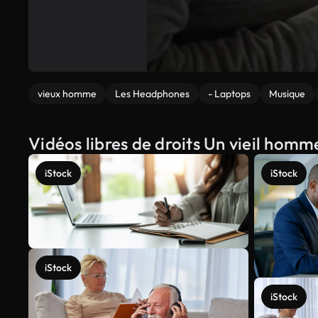
vieux homme
Les Headphones
- Laptops
Musique
Vidéos libres de droits Un vieil hom
iStock
iStock
iStock
iStock