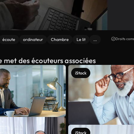
Droits comm
écoute
ordinateur
Chambre
Le lit
...
me met des écouteurs associées
iStock
iStock