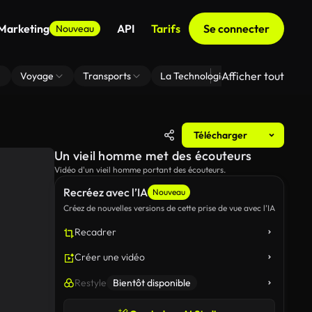
 Marketing
API
Tarifs
Se connecter
Nouveau
Afficher tout
Voyage
Transports
La Technologie
Zoom En Arri
Télécharger
Un vieil homme met des écouteurs
Vidéo d'un vieil homme portant des écouteurs.
Recréez avec l’IA
Nouveau
Créez de nouvelles versions de cette prise de vue avec l’IA
Recadrer
Créer une vidéo
Restyle
Bientôt disponible