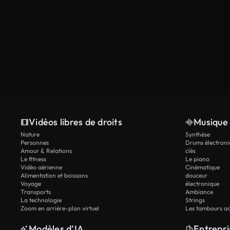
Vidéos libres de droits
Musique 
Nature
Synthèse
Personnes
Drums électroni
Amour & Relations
clés
Le fitness
Le piano
Vidéo aérienne
Cinématique
Alimentation et boissons
douceur
Voyage
électronique
Transports
Ambiance
La technologie
Strings
Zoom en arrière-plan virtuel
Les tambours ac
Modèles d’IA
Entrepri